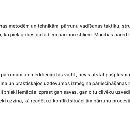
anas metodēm un tehnikām, pārrunu vadīšanas taktiku, stru
 kā pielāgoties dažādiem pārrunu stiliem. Mācībās paredzē
s pārrunām un mērķtiecīgi tās vadīt, nevis atstāt pašplūsmā
zina un praktiskajos uzdevumos izmēģina pārliecināšanas
dalībnieki iemācās izprast gan savas, gan citu cilvēku uzved
ki uzzina, kā reaģēt uz konfliktsituācijām pārrunu procesā 