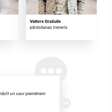
Valters Gražulis
pārdošanas treneris
emācīt un caur piemēriem