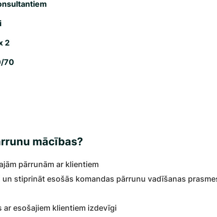
onsultantiem
i
x 2
0/70
ārrunu mācības?
ajām pārrunām ar klientiem
 un stiprināt esošās komandas pārrunu vadīšanas prasme
ar esošajiem klientiem izdevīgi