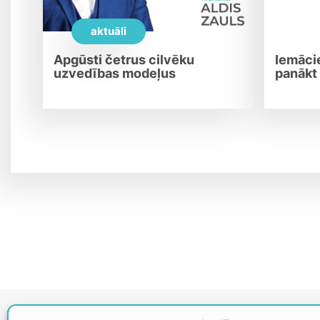
aktuāli
Apgūsti četrus cilvēku
Iemācie
uzvedības modeļus
panākt
+371 23 668 877