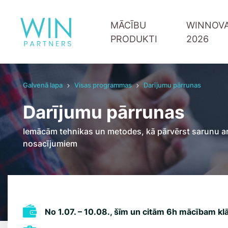
MĀCĪBU
WINNOVA
PRODUKTI
2026
Galvenā lapa
Visas programmas
Darījumu pārrunas
Raksti izaugsmei
Piesakies jaunumiem
NSPV Individuālās mācības ar treneri 1:1
Vadītāju attīstība
Darījumu pārrunas
Jūsu uzņēmuma mācību grupa
Digitālās prasmes
Mācības publiskā grupā
Komandas sadarb
Iemācām tehnikas un metodes, kā pārvērst sarunu ar 
Pārdošana un klie
nosacījumiem
Iedvesmojošie run
Upskill 1:1 treneri
No 1.07. – 10.08., šīm un citām 6h mācībam kl