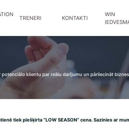
TION
WIN
TRENERI
KONTAKTI
IEDVESM
WIN-WIN sarunas Youtube
WIN podkāsts Spotify
Vadītāju attīstība
Informācija treneriem
Komandas sadarbība
Pieteikšanās forma
ība
Pārdošana un klientu serviss
Referral programma tren
potenciālo klientu par reālu darījumu un pārliecināt bizne
ntu serviss
Digitālās prasmes
ātāji
Projektu vadība
ātienē tiek piešķirta “LOW SEASON” cena. Sazinies ar mum