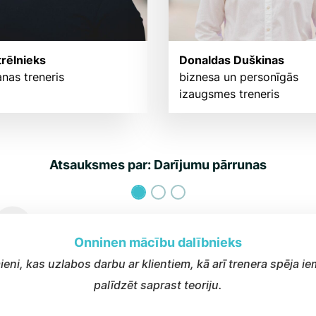
trēlnieks
Donaldas Duškinas
nas treneris
biznesa un personīgās
izaugsmes treneris
Atsauksmes par: Darījumu pārrunas
Onninen mācību dalībnieks
ieni, kas uzlabos darbu ar klientiem, kā arī trenera spēja i
palīdzēt saprast teoriju.