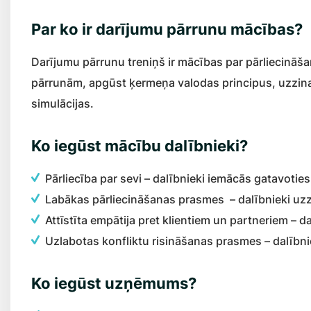
Par ko ir darījumu pārrunu mācības?
Darījumu pārrunu treniņš ir mācības par pārliecināš
pārrunām, apgūst ķermeņa valodas principus, uzzina,
simulācijas.
Ko iegūst mācību dalībnieki?
Pārliecība par sevi – dalībnieki iemācās gatavotie
Labākas pārliecināšanas prasmes – dalībnieki uz
Attīstīta empātija pret klientiem un partneriem – 
Uzlabotas konfliktu risināšanas prasmes – dalībnie
Ko iegūst uzņēmums?