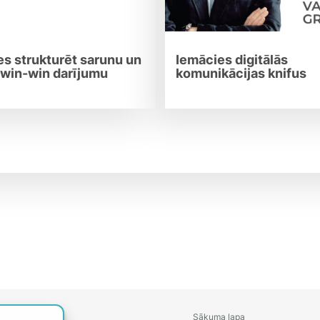
s strukturēt sarunu un
Iemācies digitālās
 win-win darījumu
komunikācijas knifus
Sākuma lapa