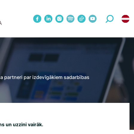
A
1 Metodes treniņš
WINNOVATION konference
Mācības publiskā grupā
Upskill 5 sesiju cikls 1:1 ar treneri
eriem
Koučinga sesijas
sa partneri par izdevīgākiem sadarbības
s un uzzini vairāk.