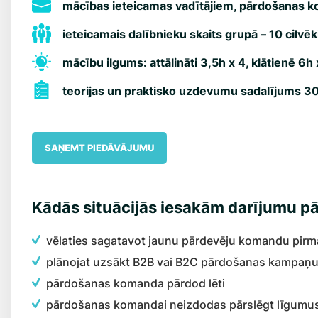
mācības ieteicamas vadītājiem, pārdošanas k
ieteicamais dalībnieku skaits grupā – 10 cilvēk
mācību ilgums: attālināti 3,5h x 4, klātienē 6h 
teorijas un praktisko uzdevumu sadalījums 3
SAŅEMT PIEDĀVĀJUMU
Kādās situācijās iesakām darījumu p
vēlaties sagatavot jaunu pārdevēju komandu pirm
plānojat uzsākt B2B vai B2C pārdošanas kampaņu
pārdošanas komanda pārdod lēti
pārdošanas komandai neizdodas pārslēgt līgumus 