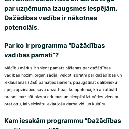
par uzņēmuma izaugsmes iespējām.
Dažādibas vadība ir nākotnes
potenciāls.
Par ko ir programma “Dažādības
vadības pamati”?
Mācību mērķis ir sniegt pamatzināšanas par dažādības
vadības nozīmi organizācijā, veidot izpratni par dažādības un
iekļaušanas (D&I) pamatjēdzieniem, paaugstināt dalībnieku
spēju apzināties savu dažādības kompetenci, kā arī attīstīt
prasmi mazināt aizspriedumus un cieņpilni izturēties vienam
pret otru, lai veicinātu iekļaujošu darba vidi un kultūru.
Kam iesakām programmu “Dažādības