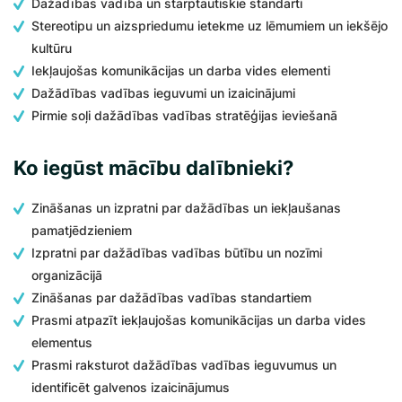
Dažādības vadība un starptautiskie standarti
Stereotipu un aizspriedumu ietekme uz lēmumiem un iekšējo
kultūru
Iekļaujošas komunikācijas un darba vides elementi
Dažādības vadības ieguvumi un izaicinājumi
Pirmie soļi dažādības vadības stratēģijas ieviešanā
Ko iegūst mācību dalībnieki?
Zināšanas un izpratni par dažādības un iekļaušanas
pamatjēdzieniem
Izpratni par dažādības vadības būtību un nozīmi
organizācijā
Zināšanas par dažādības vadības standartiem
Prasmi atpazīt iekļaujošas komunikācijas un darba vides
elementus
Prasmi raksturot dažādības vadības ieguvumus un
identificēt galvenos izaicinājumus