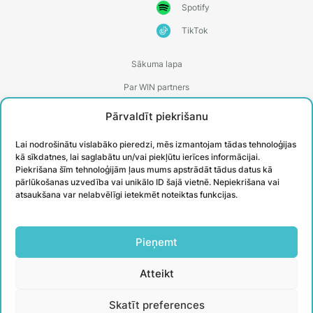
Spotify
TikTok
Sākuma lapa
Par WIN partners
Treneri
Pārvaldīt piekrišanu
Kontakti
Lai nodrošinātu vislabāko pieredzi, mēs izmantojam tādas tehnoloģijas
Biežāk uzdotie jautājumi
kā sīkdatnes, lai saglabātu un/vai piekļūtu ierīces informācijai.
Piekrišana šīm tehnoloģijām ļaus mums apstrādāt tādus datus kā
Īstenotie projekti
pārlūkošanas uzvedība vai unikālo ID šajā vietnē. Nepiekrišana vai
atsaukšana var nelabvēlīgi ietekmēt noteiktas funkcijas.
PIESAKIES
Pieņemt
JAUNUMIEM
Atteikt
Uzzini aktuālāko un iegūsti noderīgus
Skatīt preferences
padomus no WIN treneriem