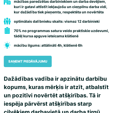
mācības paredzētas darbiniekiem un darba devējiem,
kuri ir gatavi attīstīt iekļaujošu un cieņpilnu darba vidi,
kur dažādība tiek pieņemta, respektēta un novērtēta
optimālais dalībnieku skaits: vismaz 12 darbinieki
70% no programmas satura veido praktiskie uzdevumi,
tādēļ kursa apguve ieteicama klātienē
mācību ilgums: attālināti 4h, klātienē 6h
SAŅEMT PIEDĀVĀJUMU
Dažādības vadība ir apzinātu darbību
kopums, kuras mērķis ir atzīt, atbalstīt
un pozitīvi novērtēt atšķirības. Tā ir
iespēja pārvērst atšķirības starp
cilvēkiem darbavietā un darba tirgū