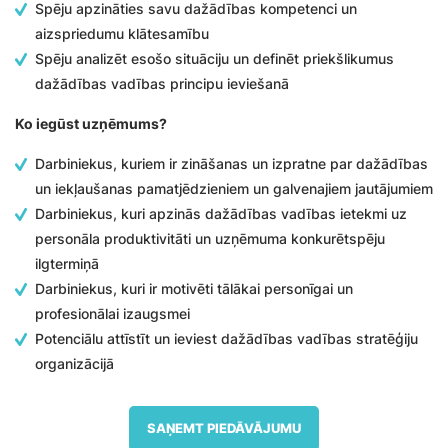
Spēju apzināties savu dažādības kompetenci un
aizspriedumu klātesamību
Spēju analizēt esošo situāciju un definēt priekšlikumus
dažādības vadības principu ieviešanā
Ko iegūst uzņēmums?
Darbiniekus, kuriem ir zināšanas un izpratne par dažādības
un iekļaušanas pamatjēdzieniem un galvenajiem jautājumiem
Darbiniekus, kuri apzinās dažādības vadības ietekmi uz
personāla produktivitāti un uzņēmuma konkurētspēju
ilgtermiņā
Darbiniekus, kuri ir motivēti tālākai personīgai un
profesionālai izaugsmei
Potenciālu attīstīt un ieviest dažādības vadības stratēģiju
organizācijā
SAŅEMT PIEDĀVĀJUMU