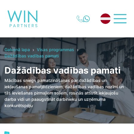
Galvenā lapa
Visas programmas
Dažādības vadības pamati
Dažādības vadības pamati
Mācības sniegs pamatzināšanas par dažādības un
iekļaušanas pamatjēdzieniem, dažādības vadības nozīmi un
tās ieviešanas pirmajiem soļiem, rosinās attīstīt iekļaujošu
darba vidi un paaugstināt darbinieku un uzņēmuma
konkurētspēju