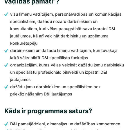
vadības pamati”?
visu līmeņu vadītājiem, personālvadības un komunikācijas
speciālistiem, dažādu nozaru darbiniekiem un
konsultantiem, kuri vēlas paaugstināt savu izpratni D&I
jautājumos, kā arī veicināt darbinieku un uzņēmuma
konkurētspēju
darbiniekiem un dažādu līmeņu vadītājiem, kuri tuvākajā
laikā sāks pildīt D&I speciālista funkcijas
organizācijām, kuras vēlas veicināt dažādu jomu darbinieku
un speciālistu profesionālo pilnveidi un izpratni D&I
jautājumos
dažādu jomu darbiniekiem un speciālistiem bez
priekšzināšanām D&I jautājumos
Kāds ir programmas saturs?
D&I pamatjēdzieni, dimensijas un dažādības kompetence