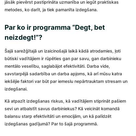
jāsāk pievērst pastiprināta uzmanība un iegūt praktiskas
metodes, ko darīt, ja tiek pamanīta izdegšana.
Par ko ir programma “Degt, bet
neizdegt!”?
Šajā sarežģītajā un izaicinošajā laikā kādā atrodamies, ļoti
būtiski vadītājiem ir rūpēties gan par savu, gan darbinieku
mentālo veselību, saglabājot efektivitāti. Darba vide,
savstarpējā sadarbība un darba apjoms, kā arī mūsu katra
iekšējie faktori var būt par iemeslu nepārtrauktam stresam un
izdegšanai.
Kā atpazīt izdegšanas riskus, kā vadītājiem stiprināt pašiem
sevi un atbalstīt savus darbiniekus? Kā veicināt komandā
balansu starp efektivitāti un emocijām, un kā palīdzēt
izdegšanas gadījumā? Par to šajā programmā.