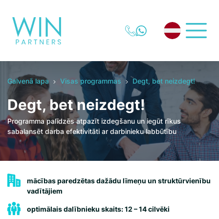
Galvenā lapa
Visas programmas
Degt, bet neizdegt!
Degt, bet neizdegt!
Programma palīdzēs atpazīt izdegšanu un iegūt rīkus
sabalansēt darba efektivitāti ar darbinieku labbūtību
mācības paredzētas dažādu līmeņu un struktūrvienību
vadītājiem
optimālais dalībnieku skaits: 12 – 14 cilvēki