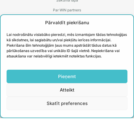
Sākuma lapa
Par WIN partners
Treneri
Pārvaldīt piekrišanu
Kontakti
Lai nodrošinātu vislabāko pieredzi, mēs izmantojam tādas tehnoloģijas
Biežāk uzdotie jautājumi
kā sīkdatnes, lai saglabātu un/vai piekļūtu ierīces informācijai.
Piekrišana šīm tehnoloģijām ļaus mums apstrādāt tādus datus kā
Īstenotie projekti
pārlūkošanas uzvedība vai unikālo ID šajā vietnē. Nepiekrišana vai
atsaukšana var nelabvēlīgi ietekmēt noteiktas funkcijas.
PIESAKIES
Pieņemt
JAUNUMIEM
Atteikt
Uzzini aktuālāko un iegūsti noderīgus
Skatīt preferences
padomus no WIN treneriem