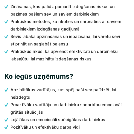
Zināšanas, kas palīdz pamanīt izdegšanas riskus un
pazīmes pašiem sev un saviem darbiniekiem
Praktiskas metodes, kā rīkoties un sarunāties ar saviem
darbiniekiem izdegšanas gadījumā
Sevis labāka apzināšanās un iepazīšana, lai varētu sevi
stiprināt un saglabāt balansu
Praktiskus rīkus, kā apvienot efektivitāti un darbinieku
labsajūtu, lai mazinātu izdegšanas riskus
Ko iegūs uzņēmums?
Apzinātākus vadītājus, kas spēj paši sev palīdzēt, lai
neizdegtu
Proaktīvāku vadītāja un darbinieku sadarbību emocionāli
grūtās situācijās
Lojālākus un emocionāli spēcīgākus darbiniekus
Pozitīvāku un efektīvāku darba vidi