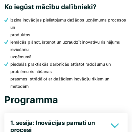
Ko iegūst mācību dalībnieki?
izzina inovācijas pielietojumu dažādos uzņēmuma procesos
un
produktos
iemācās plānot, īstenot un uzraudzīt inovatīvu risinājumu
ieviešanu
uzņēmumā
piedalās praktiskās darbnīcās attīstot radošumu un
problēmu risināšanas
prasmes, strādājot ar dažādiem inovāciju rīkiem un
metodēm
Programma
1. sesija: Inovācijas pamati un
procesi