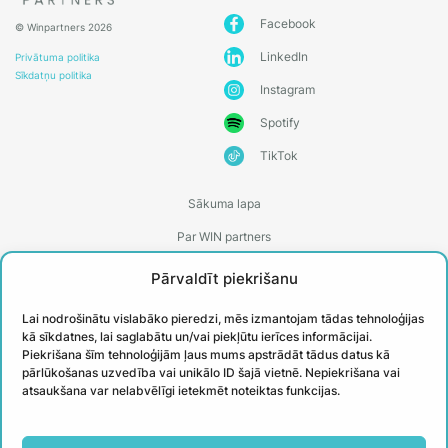
Facebook
© Winpartners 2026
LinkedIn
Privātuma politika
Sīkdatņu politika
Instagram
Spotify
TikTok
Sākuma lapa
Par WIN partners
Treneri
Pārvaldīt piekrišanu
Kontakti
Lai nodrošinātu vislabāko pieredzi, mēs izmantojam tādas tehnoloģijas
Biežāk uzdotie jautājumi
kā sīkdatnes, lai saglabātu un/vai piekļūtu ierīces informācijai.
Piekrišana šīm tehnoloģijām ļaus mums apstrādāt tādus datus kā
Īstenotie projekti
pārlūkošanas uzvedība vai unikālo ID šajā vietnē. Nepiekrišana vai
atsaukšana var nelabvēlīgi ietekmēt noteiktas funkcijas.
PIESAKIES