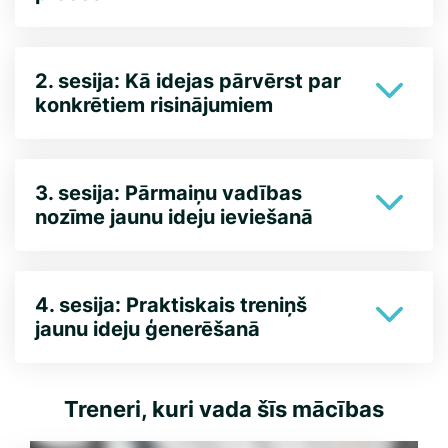
2. sesija: Kā idejas pārvērst par
konkrētiem risinājumiem
3. sesija: Pārmaiņu vadības
nozīme jaunu ideju ieviešanā
4. sesija: Praktiskais treniņš
jaunu ideju ģenerēšanā
Treneri, kuri vada šīs mācības