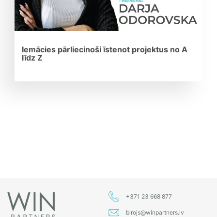
Iemācies pārliecinoši īstenot projektus no A
līdz Z
+371 23 668 877
birojs@winpartners.lv