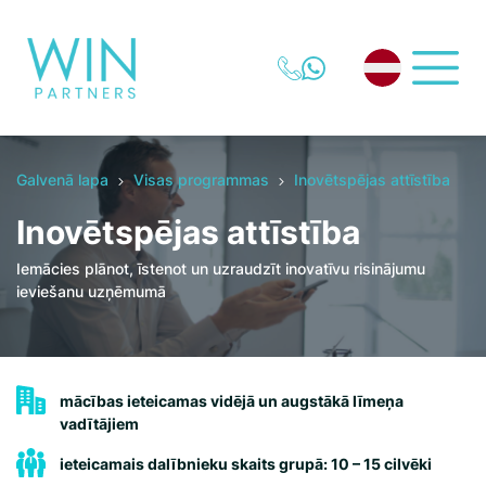
Galvenā lapa
Visas programmas
Inovētspējas attīstība
Inovētspējas attīstība
Iemācies plānot, īstenot un uzraudzīt inovatīvu risinājumu
ieviešanu uzņēmumā
mācības ieteicamas vidējā un augstākā līmeņa
vadītājiem
ieteicamais dalībnieku skaits grupā: 10 – 15 cilvēki