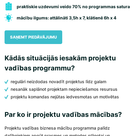
praktiskie uzdevumi veido 70% no programmas satura
mācību ilgums: attālināti 3,5h x 7, klātienē 6h x 4
SAŅEMT PIEDĀVĀJUMU
Kādās situācijās iesakām projektu
vadības programmu?
regulāri neizdodas novadīt projektus līdz galam
nesanāk saplānot projektam nepieciešamos resursus
projektu komandas nejūtas iedvesmotas un motivētas
Par ko ir projektu vadības mācības?
Projektu vadības biznesa mācību programma palīdz
dalībniekiem apgūt prasmes un metodes plānotai un