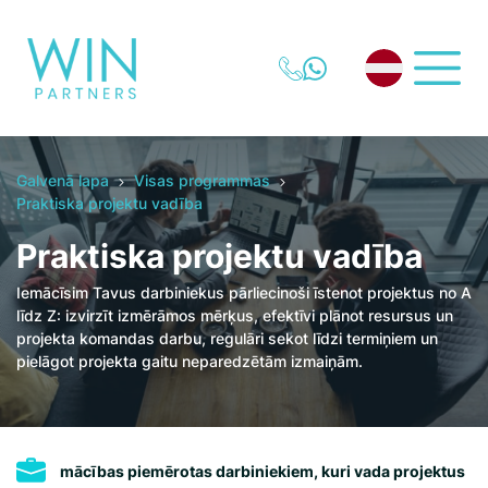
Galvenā lapa
Visas programmas
Praktiska projektu vadība
Praktiska projektu vadība
Iemācīsim Tavus darbiniekus pārliecinoši īstenot projektus no A
līdz Z: izvirzīt izmērāmos mērķus, efektīvi plānot resursus un
projekta komandas darbu, regulāri sekot līdzi termiņiem un
pielāgot projekta gaitu neparedzētām izmaiņām.
mācības piemērotas darbiniekiem, kuri vada projektus