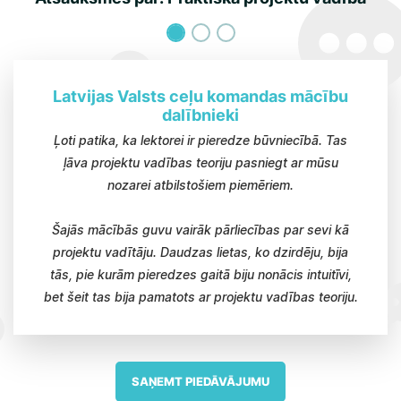
Latvijas Valsts ceļu komandas mācību
dalībnieki
Ļoti patika, ka lektorei ir pieredze būvniecībā. Tas
ļāva projektu vadības teoriju pasniegt ar mūsu
nozarei atbilstošiem piemēriem.
Šajās mācībās guvu vairāk pārliecības par sevi kā
projektu vadītāju. Daudzas lietas, ko dzirdēju, bija
tās, pie kurām pieredzes gaitā biju nonācis intuitīvi,
bet šeit tas bija pamatots ar projektu vadības teoriju.
SAŅEMT PIEDĀVĀJUMU