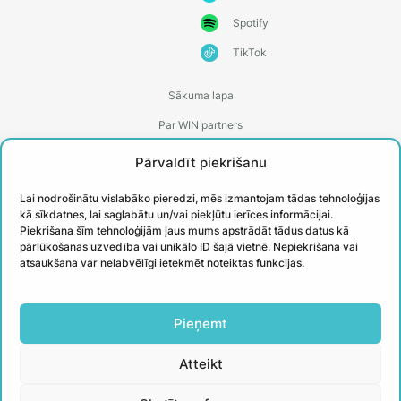
Spotify
TikTok
Sākuma lapa
Par WIN partners
Treneri
Pārvaldīt piekrišanu
Kontakti
Lai nodrošinātu vislabāko pieredzi, mēs izmantojam tādas tehnoloģijas
Biežāk uzdotie jautājumi
kā sīkdatnes, lai saglabātu un/vai piekļūtu ierīces informācijai.
Piekrišana šīm tehnoloģijām ļaus mums apstrādāt tādus datus kā
Īstenotie projekti
pārlūkošanas uzvedība vai unikālo ID šajā vietnē. Nepiekrišana vai
atsaukšana var nelabvēlīgi ietekmēt noteiktas funkcijas.
PIESAKIES
Pieņemt
JAUNUMIEM
Atteikt
Uzzini aktuālāko un iegūsti noderīgus