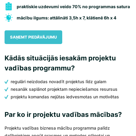
praktiskie uzdevumi veido 70% no programmas satura
mācību ilgums: attālināti 3,5h x 7, klātienē 6h x 4
SAŅEMT PIEDĀVĀJUMU
Kādās situācijās iesakām projektu
vadības programmu?
regulāri neizdodas novadīt projektus līdz galam
nesanāk saplānot projektam nepieciešamos resursus
projektu komandas nejūtas iedvesmotas un motivētas
Par ko ir projektu vadības mācības?
Projektu vadības biznesa mācību programma palīdz
dalībniekiem apgūt prasmes un metodes plānotai un