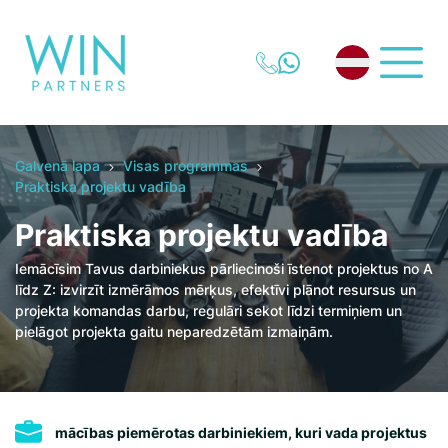
Galvenā lapa
Visas programmas
Praktiska projektu vadība
Praktiska projektu vadība
Iemācīsim Tavus darbiniekus pārliecinoši īstenot projektus no A
līdz Z: izvirzīt izmērāmos mērķus, efektīvi plānot resursus un
projekta komandas darbu, regulāri sekot līdzi termiņiem un
pielāgot projekta gaitu neparedzētām izmaiņām.
mācības piemērotas darbiniekiem, kuri vada projektus