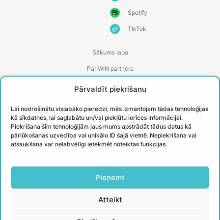
Spotify
TikTok
Sākuma lapa
Par WIN partners
Treneri
Pārvaldīt piekrišanu
Kontakti
Lai nodrošinātu vislabāko pieredzi, mēs izmantojam tādas tehnoloģijas
Biežāk uzdotie jautājumi
kā sīkdatnes, lai saglabātu un/vai piekļūtu ierīces informācijai.
Piekrišana šīm tehnoloģijām ļaus mums apstrādāt tādus datus kā
Īstenotie projekti
pārlūkošanas uzvedība vai unikālo ID šajā vietnē. Nepiekrišana vai
atsaukšana var nelabvēlīgi ietekmēt noteiktas funkcijas.
PIESAKIES
Pieņemt
JAUNUMIEM
Atteikt
Uzzini aktuālāko un iegūsti noderīgus