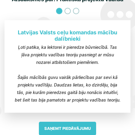
Latvijas Valsts ceļu komandas mācību
dalībnieki
Ļoti patika, ka lektorei ir pieredze būvniecībā. Tas
ļāva projektu vadības teoriju pasniegt ar mūsu
nozarei atbilstošiem piemēriem.
Šajās mācībās guvu vairāk pārliecības par sevi kā
projektu vadītāju. Daudzas lietas, ko dzirdēju, bija
tās, pie kurām pieredzes gaitā biju nonācis intuitīvi,
bet šeit tas bija pamatots ar projektu vadības teoriju.
SAŅEMT PIEDĀVĀJUMU