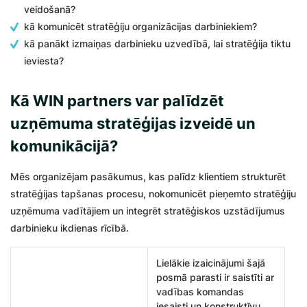
veidošanā?
kā komunicēt stratēģiju organizācijas darbiniekiem?
kā panākt izmaiņas darbinieku uzvedībā, lai stratēģija tiktu
ieviesta?
Kā WIN partners var palīdzēt
uzņēmuma stratēģijas izveidē un
komunikācijā?
Mēs organizējam pasākumus, kas palīdz klientiem strukturēt
stratēģijas tapšanas procesu, nokomunicēt pieņemto stratēģiju
uzņēmuma vadītājiem un integrēt stratēģiskos uzstādījumus
darbinieku ikdienas rīcībā.
Lielākie izaicinājumi šajā
posmā parasti ir saistīti ar
vadības komandas
iesaisti un konstruktīvu