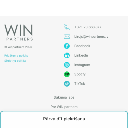
+371 23 668 877
birojs@winpartners.lv
Facebook
© Winpartners 2026
LinkedIn
Privātuma politika
Sīkdatņu politika
Instagram
Spotify
TikTok
Sākuma lapa
Par WIN partners
Treneri
Pārvaldīt piekrišanu
Kontakti