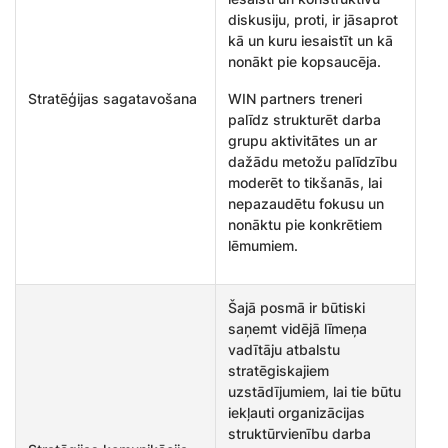
diskusiju, proti, ir jāsaprot
kā un kuru iesaistīt un kā
nonākt pie kopsaucēja.
Stratēģijas sagatavošana
WIN partners treneri
palīdz strukturēt darba
grupu aktivitātes un ar
dažādu metožu palīdzību
moderēt to tikšanās, lai
nepazaudētu fokusu un
nonāktu pie konkrētiem
lēmumiem.
Šajā posmā ir būtiski
saņemt vidējā līmeņa
vadītāju atbalstu
stratēgiskajiem
uzstādījumiem, lai tie būtu
iekļauti organizācijas
struktūrvienību darba