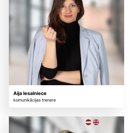
Aija Iesalniece
komunikācijas trenere