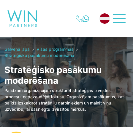
Galvenā lapa
Visas programmas
Stratēģisko pasākumu moderēšana
Stratēģisko pasākumu
moderēšana
Palīdzam organizācijām strukturēt stratēģijas izveides
procesu, nepazaudējot fokusu. Organizējam pasākumus, kas
palīdz izskaidrot stratēģiju darbiniekiem un mainīt viņu
uzvedību, lai sasniegtu izvirzītos mērķus.