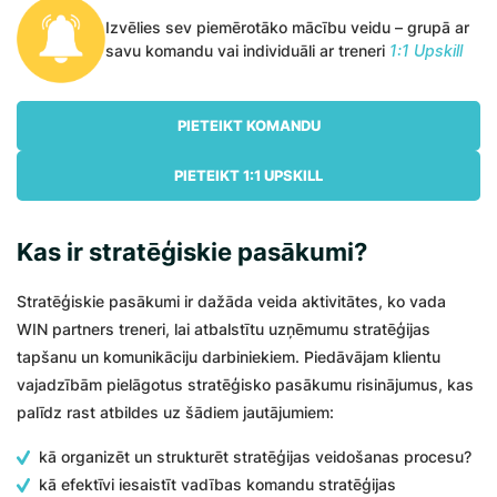
Izvēlies sev piemērotāko mācību veidu – grupā ar
savu komandu vai individuāli ar treneri
1:1 Upskill
PIETEIKT KOMANDU
PIETEIKT 1:1 UPSKILL
Kas ir stratēģiskie pasākumi?
Stratēģiskie pasākumi ir dažāda veida aktivitātes, ko vada
WIN partners treneri, lai atbalstītu uzņēmumu stratēģijas
tapšanu un komunikāciju darbiniekiem. Piedāvājam klientu
vajadzībām pielāgotus stratēģisko pasākumu risinājumus, kas
palīdz rast atbildes uz šādiem jautājumiem:
kā organizēt un strukturēt stratēģijas veidošanas procesu?
kā efektīvi iesaistīt vadības komandu stratēģijas