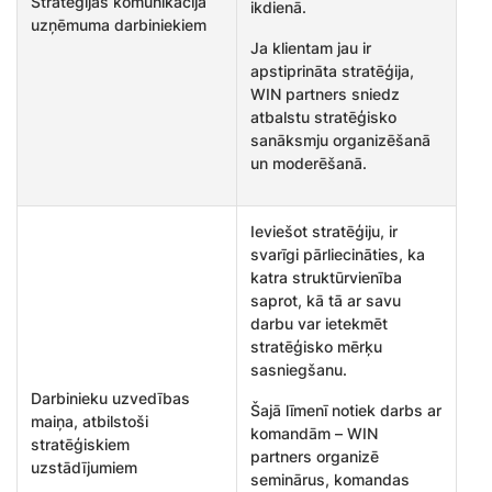
Stratēgijas komunikācija
ikdienā.
uzņēmuma darbiniekiem
Ja klientam jau ir
apstiprināta stratēģija,
WIN partners sniedz
atbalstu stratēģisko
sanāksmju organizēšanā
un moderēšanā.
Ieviešot stratēģiju, ir
svarīgi pārliecināties, ka
katra struktūrvienība
saprot, kā tā ar savu
darbu var ietekmēt
stratēģisko mērķu
sasniegšanu.
Darbinieku uzvedības
Šajā līmenī notiek darbs ar
maiņa, atbilstoši
komandām – WIN
stratēģiskiem
partners organizē
uzstādījumiem
seminārus, komandas