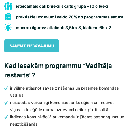
ieteicamais dalībnieku skaits grupā – 10 cilvēki
praktiskie uzdevumi veido 70% no programmas satura
mācību ilgums: attālināti 3,5h x 3, klātienē 6h x 2
SAŅEMT PIEDĀVĀJUMU
Kad iesakām programmu “Vadītāja
restarts”?
ir vēlme atjaunot savas zināšanas un prasmes komandas
vadībā
neizdodas veiksmīgi komunicēt ar kolēģiem un motivēt
viņus – deleģētie darba uzdevumi netiek pildīti laikā
ikdienas komunikācijā ar komandu ir jūtams saspringums un
neuzticēšanās