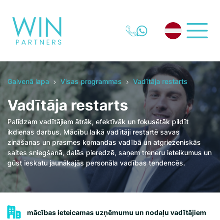
Galvenā lapa
Visas programmas
Vadītāja restarts
Vadītāja restarts
Palīdzam vadītājiem ātrāk, efektīvāk un fokusētāk pildīt
ikdienas darbus. Mācību laikā vadītāji restartē savas
zināšanas un prasmes komandas vadībā un atgriezeniskās
saites sniegšanā, dalās pieredzē, saņem treneru ieteikumus un
gūst ieskatu jaunākajās personāla vadības tendencēs.
mācības ieteicamas uzņēmumu un nodaļu vadītājiem