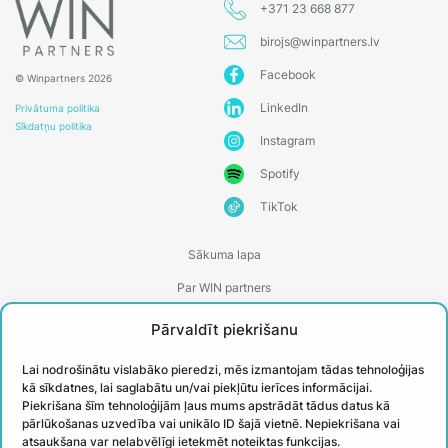
+371 23 668 877
birojs@winpartners.lv
Facebook
© Winpartners 2026
LinkedIn
Privātuma politika
Sīkdatņu politika
Instagram
Spotify
TikTok
Sākuma lapa
Par WIN partners
Treneri
Pārvaldīt piekrišanu
Kontakti
Lai nodrošinātu vislabāko pieredzi, mēs izmantojam tādas tehnoloģijas
Biežāk uzdotie jautājumi
kā sīkdatnes, lai saglabātu un/vai piekļūtu ierīces informācijai.
Piekrišana šīm tehnoloģijām ļaus mums apstrādāt tādus datus kā
Īstenotie projekti
pārlūkošanas uzvedība vai unikālo ID šajā vietnē. Nepiekrišana vai
atsaukšana var nelabvēlīgi ietekmēt noteiktas funkcijas.