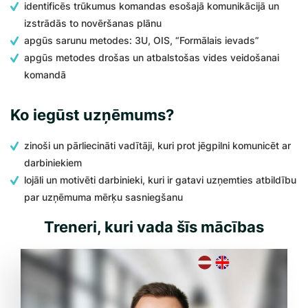
identificēs trūkumus komandas esošajā komunikācijā un
izstrādās to novēršanas plānu
apgūs sarunu metodes: 3U, OIS, “Formālais ievads”
apgūs metodes drošas un atbalstošas vides veidošanai
komandā
Ko iegūst uzņēmums?
zinoši un pārliecināti vadītāji, kuri prot jēgpilni komunicēt ar
darbiniekiem
lojāli un motivēti darbinieki, kuri ir gatavi uzņemties atbildību
par uzņēmuma mērķu sasniegšanu
Treneri, kuri vada šīs mācības