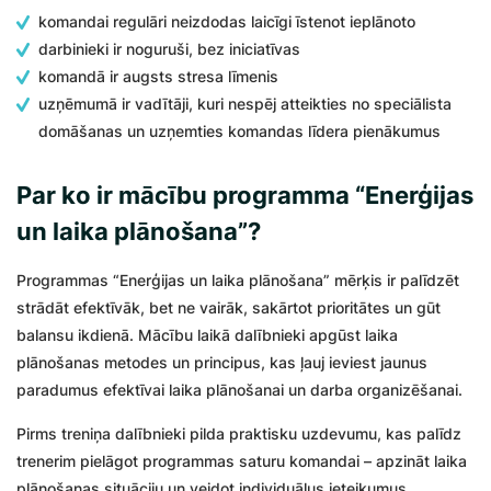
komandai regulāri neizdodas laicīgi īstenot ieplānoto
darbinieki ir noguruši, bez iniciatīvas
komandā ir augsts stresa līmenis
uzņēmumā ir vadītāji, kuri nespēj atteikties no speciālista
domāšanas un uzņemties komandas līdera pienākumus
Par ko ir mācību programma “Enerģijas
un laika plānošana”?
Programmas “Enerģijas un laika plānošana” mērķis ir palīdzēt
strādāt efektīvāk, bet ne vairāk, sakārtot prioritātes un gūt
balansu ikdienā. Mācību laikā dalībnieki apgūst laika
plānošanas metodes un principus, kas ļauj ieviest jaunus
paradumus efektīvai laika plānošanai un darba organizēšanai.
Pirms treniņa dalībnieki pilda praktisku uzdevumu, kas palīdz
trenerim pielāgot programmas saturu komandai – apzināt laika
plānošanas situāciju un veidot individuālus ieteikumus.