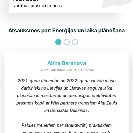
vadības prasmju treneris
Atsauksmes par: Enerģijas un laika plānošana
Alīna Baranova
Talantu attīstības vadītaja, Citadele
2021. gada decembrī un 2022. gada janvārī mūsu
darbinieki no Latvijas un Lietuvas apguva laika
plānošanas meistarību un personīgās efektivitātes
prasmes kopā ar WIN partners treneriem Aldi Zaulu
un Donaldas Duškinas.
Paldies treneriem par atraktivitāti, praktiskiem
piemēriem, pozitīvisma devu un spēju iesaistīt