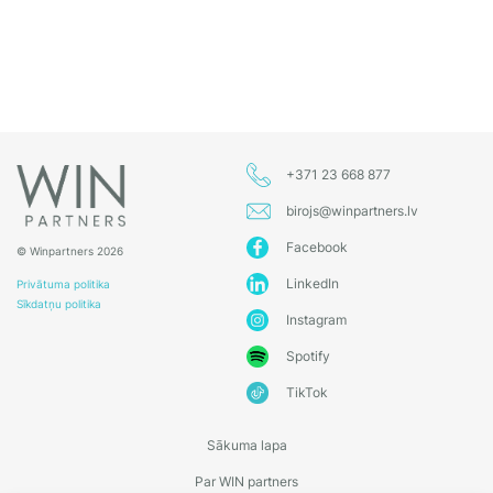
+371 23 668 877
birojs@winpartners.lv
Facebook
© Winpartners 2026
LinkedIn
Privātuma politika
Sīkdatņu politika
Instagram
Spotify
TikTok
Sākuma lapa
Par WIN partners