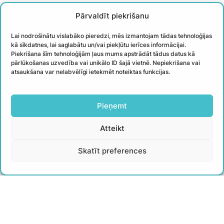
Treneri
Pārvaldīt piekrišanu
Kontakti
Lai nodrošinātu vislabāko pieredzi, mēs izmantojam tādas tehnoloģijas
Biežāk uzdotie jautājumi
kā sīkdatnes, lai saglabātu un/vai piekļūtu ierīces informācijai.
Piekrišana šīm tehnoloģijām ļaus mums apstrādāt tādus datus kā
Īstenotie projekti
pārlūkošanas uzvedība vai unikālo ID šajā vietnē. Nepiekrišana vai
atsaukšana var nelabvēlīgi ietekmēt noteiktas funkcijas.
PIESAKIES
Pieņemt
JAUNUMIEM
Atteikt
Uzzini aktuālāko un iegūsti noderīgus
Skatīt preferences
padomus no WIN treneriem
Izstrāde