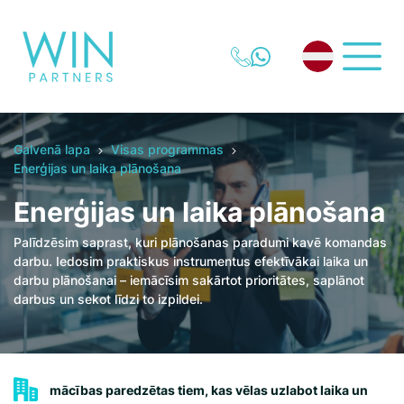
Galvenā lapa
Visas programmas
Enerģijas un laika plānošana
Enerģijas un laika plānošana
Palīdzēsim saprast, kuri plānošanas paradumi kavē komandas
darbu. Iedosim praktiskus instrumentus efektīvākai laika un
darbu plānošanai – iemācīsim sakārtot prioritātes, saplānot
darbus un sekot līdzi to izpildei.
mācības paredzētas tiem, kas vēlas uzlabot laika un