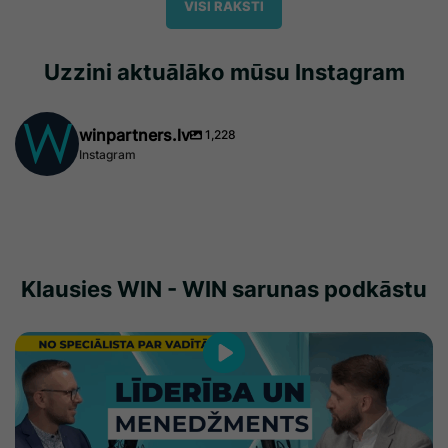
VISI RAKSTI
Uzzini aktuālāko mūsu Instagram
winpartners.lv
1,228
Instagram
Klausies WIN - WIN sarunas podkāstu