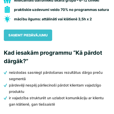
ieteicamais dalībnieku skaits grupā – 6-12 cilvēki
praktiskie uzdevumi veido 70% no programmas satura
mācību ilgums: attālināti vai klātienē 3,5h x 2
SAŅEMT PIEDĀVĀJUMU
Kad iesakām programmu “Kā pārdot
dārgāk?”
neizdodas sasniegt pārdošanas rezultātus dārgo preču
segmentā
pārdevēji nespēj pārliecinoši pārdot klientam vajadzīgo
produktu
ir vajadzība strukturēt un uzlabot komunikāciju ar klientu
gan klātienē, gan tiešsaistē