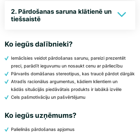
2. Pārdošanas saruna klātienē un
tiešsaistē
Ko iegūs dalībnieki?
Iemācīsies veidot pārdošanas sarunu, pareizi prezentēt
preci, parādīt ieguvumu un nosaukt cenu ar pārliecību​
Pārvarēs domāšanas stereotipus, kas traucē pārdot dārgāk​
Atradīs racionālus argumentus, kādiem klientiem un
kādās situācijās piedāvātais produkts ir labākā izvēle
Cels pašmotivāciju un pašvērtējumu​
Ko iegūs uzņēmums?
Palielinās pārdošanas apjomu​s