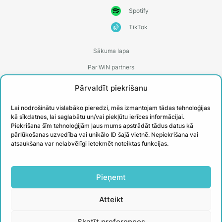
Spotify
TikTok
Sākuma lapa
Par WIN partners
Treneri
Pārvaldīt piekrišanu
Kontakti
Lai nodrošinātu vislabāko pieredzi, mēs izmantojam tādas tehnoloģijas
Biežāk uzdotie jautājumi
kā sīkdatnes, lai saglabātu un/vai piekļūtu ierīces informācijai.
Piekrišana šīm tehnoloģijām ļaus mums apstrādāt tādus datus kā
Īstenotie projekti
pārlūkošanas uzvedība vai unikālo ID šajā vietnē. Nepiekrišana vai
atsaukšana var nelabvēlīgi ietekmēt noteiktas funkcijas.
PIESAKIES
Pieņemt
JAUNUMIEM
Atteikt
Uzzini aktuālāko un iegūsti noderīgus
Skatīt preferences