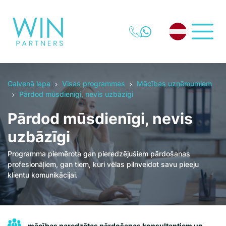
Galvenā lapa
Visas programmas
Mācības uzņēmumiem
Pārdod mūsdienīgi, nevis uzbāzīgi
Pārdod mūsdienīgi, nevis
uzbāzīgi
Programma piemērota gan pieredzējušiem pārdošanas
profesionāļiem, gan tiem, kuri vēlas pilnveidot savu pieeju
klientu komunikācijai.
mācības paredzētas pārdošanas konsultantiem un