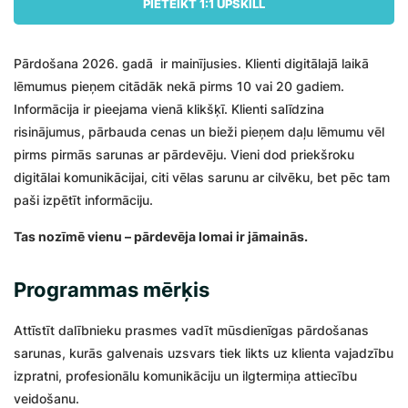
PIETEIKT 1:1 UPSKILL
Pārdošana 2026. gadā ir mainījusies. Klienti digitālajā laikā
lēmumus pieņem citādāk nekā pirms 10 vai 20 gadiem.
Informācija ir pieejama vienā klikšķī. Klienti salīdzina
risinājumus, pārbauda cenas un bieži pieņem daļu lēmumu vēl
pirms pirmās sarunas ar pārdevēju. Vieni dod priekšroku
digitālai komunikācijai, citi vēlas sarunu ar cilvēku, bet pēc tam
paši izpētīt informāciju.
Tas nozīmē vienu – pārdevēja lomai ir jāmainās.
Programmas mērķis
Attīstīt dalībnieku prasmes vadīt mūsdienīgas pārdošanas
sarunas, kurās galvenais uzsvars tiek likts uz klienta vajadzību
izpratni, profesionālu komunikāciju un ilgtermiņa attiecību
veidošanu.