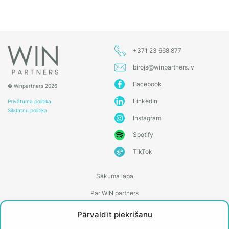
+371 23 668 877
birojs@winpartners.lv
Facebook
© Winpartners 2026
LinkedIn
Privātuma politika
Sīkdatņu politika
Instagram
Spotify
TikTok
Sākuma lapa
Par WIN partners
Treneri
Pārvaldīt piekrišanu
Kontakti