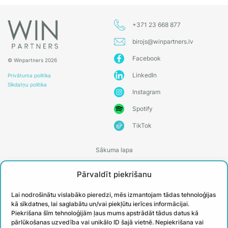
+371 23 668 877
birojs@winpartners.lv
Facebook
© Winpartners 2026
LinkedIn
Privātuma politika
Sīkdatņu politika
Instagram
Spotify
TikTok
Sākuma lapa
Par WIN partners
Pārvaldīt piekrišanu
Treneri
Lai nodrošinātu vislabāko pieredzi, mēs izmantojam tādas tehnoloģijas
Kontakti
kā sīkdatnes, lai saglabātu un/vai piekļūtu ierīces informācijai.
Piekrišana šīm tehnoloģijām ļaus mums apstrādāt tādus datus kā
Biežāk uzdotie jautājumi
pārlūkošanas uzvedība vai unikālo ID šajā vietnē. Nepiekrišana vai