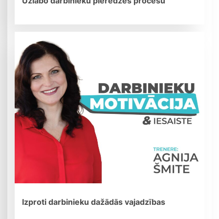
Uzlabo darbinieku pieredzes procesu
Izproti darbinieku dažādās vajadzības