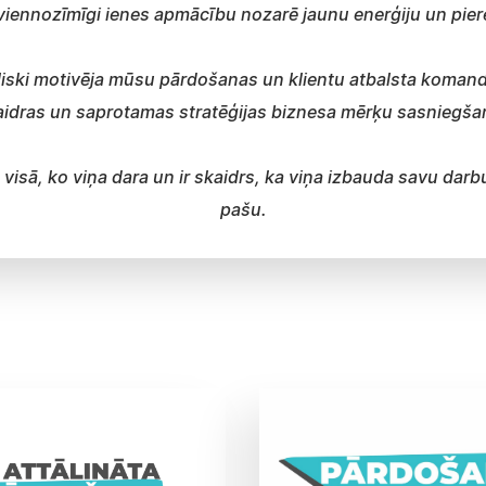
 viennozīmīgi ienes apmācību nozarē jaunu enerģiju un pier
ieliski motivēja mūsu pārdošanas un klientu atbalsta koman
aidras un saprotamas stratēģijas biznesa mērķu sasniegšan
 visā, ko viņa dara un ir skaidrs, ka viņa izbauda savu darb
pašu.