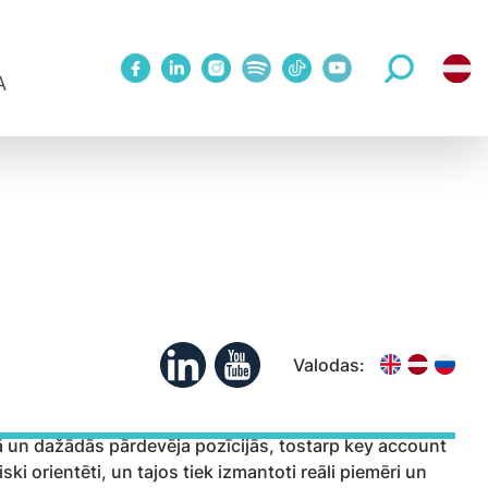
A
1 Metodes treniņš
WINNOVATION konference
Mācības publiskā grupā
Upskill 5 sesiju cikls 1:1 ar treneri
eriem
Koučinga sesijas
Valodas:
nā un dažādās pārdevēja pozīcijās, tostarp key account
i orientēti, un tajos tiek izmantoti reāli piemēri un