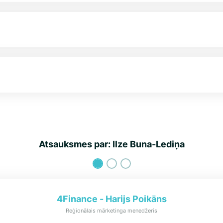
Atsauksmes par: Ilze Buna-Lediņa
4Finance - Harijs Poikāns
Reģionālais mārketinga menedžeris