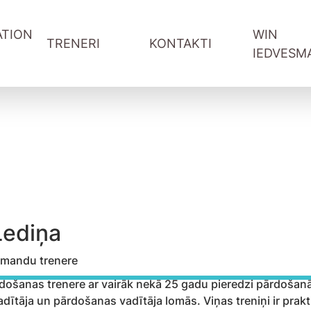
TION
WIN
TRENERI
KONTAKTI
IEDVESM
WIN-WIN sarunas Youtube
WIN podkāsts Spotify
Vadītāju attīstība
Informācija treneriem
Komandas sadarbība
Pieteikšanās forma
ība
Pārdošana un klientu serviss
Referral programma tren
ntu serviss
Digitālās prasmes
ātāji
Projektu vadība
Lediņa
mandu trenere
pārdošanas trenere ar vairāk nekā 25 gadu pieredzi pārdoša
ītāja un pārdošanas vadītāja lomās. Viņas treniņi ir praktisk