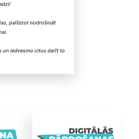
edzi!
das, palīdzot nodrošināt
ai.
u un iedvesmo citus darīt to