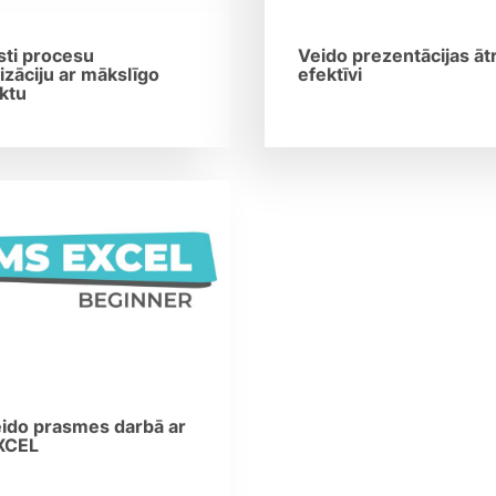
ti procesu
Veido prezentācijas ātr
izāciju ar mākslīgo
efektīvi
ektu
eido prasmes darbā ar
XCEL