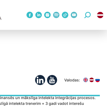
A
1 Metodes treniņš
WINNOVATION konference
Mācības publiskā grupā
Upskill 5 sesiju cikls 1:1 ar treneri
eriem
Koučinga sesijas
Valodas:
finansēs un mākslīga intelekta integrācijas procesos.
gā intelekta trenerim + 3 gadi vadot interešu