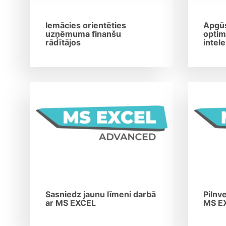
Iemācies orientēties
Apgūs
uzņēmuma finanšu
optim
rādītājos
intel
Sasniedz jaunu līmeni darbā
Pilnv
ar MS EXCEL
MS E