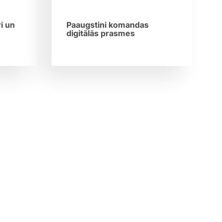
i un
Paaugstini komandas
digitālās prasmes