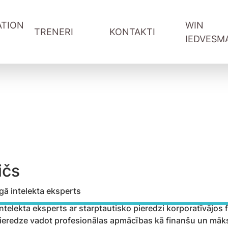
TION
WIN
TRENERI
KONTAKTI
IEDVESM
WIN-WIN sarunas Youtube
WIN podkāsts Spotify
Vadītāju attīstība
Informācija treneriem
Komandas sadarbība
Pieteikšanās forma
ība
Pārdošana un klientu serviss
Referral programma tren
ntu serviss
Digitālās prasmes
ātāji
Projektu vadība
ičs
gā intelekta eksperts
ntelekta eksperts ar starptautisko pieredzi korporatīvājos 
eredze vadot profesionālas apmācības kā finanšu un mākslī