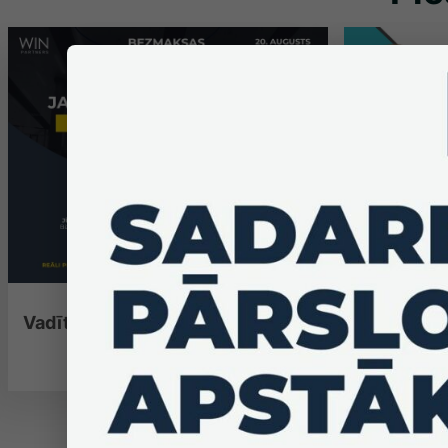
Vadītājiem un HR
Apgūsti j
tehnikas