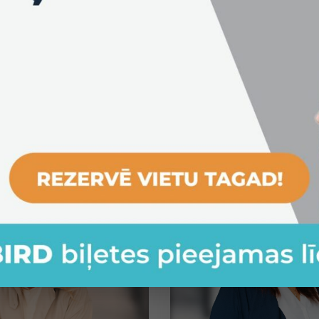
VISI PUBLISKIE TRENIŅI
Iepazīsti WIN trenerus
rammu, lai mācības dotu maksimālu pievienoto vērtību Tav