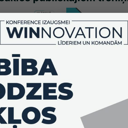
aunākās pārdošanas
Saglabā produktivitāti
slodzes apstākļos