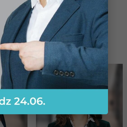
ai komandai un biznesam
Apskatīt visus trenerus