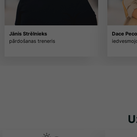
Jānis Strēlnieks
Dace Pecol
pārdošanas treneris
iedvesmojo
U