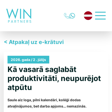
< Atpakaļ uz e-krātuvi
2026. gada / 2 . jūlijs
Kā vasarā saglabāt
produktivitāti, neupurējot
atpūtu
Saule aiz loga, pilni kalendāri, kolēģi dodas
atvaļinājumos, bet darba apjoms… nemazinās.