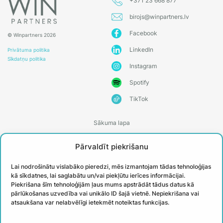
+371 23 668 877
birojs@winpartners.lv
Facebook
© Winpartners 2026
LinkedIn
Privātuma politika
Sīkdatņu politika
Instagram
Spotify
TikTok
Sākuma lapa
Par WIN partners
Pārvaldīt piekrišanu
Treneri
Lai nodrošinātu vislabāko pieredzi, mēs izmantojam tādas tehnoloģijas
Kontakti
kā sīkdatnes, lai saglabātu un/vai piekļūtu ierīces informācijai.
Piekrišana šīm tehnoloģijām ļaus mums apstrādāt tādus datus kā
Biežāk uzdotie jautājumi
pārlūkošanas uzvedība vai unikālo ID šajā vietnē. Nepiekrišana vai
atsaukšana var nelabvēlīgi ietekmēt noteiktas funkcijas.
Īstenotie projekti