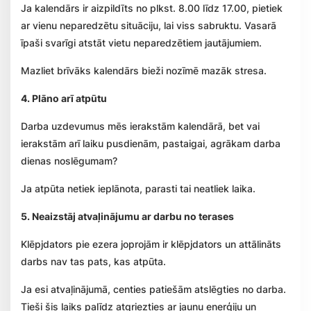
Ja kalendārs ir aizpildīts no plkst. 8.00 līdz 17.00, pietiek
ar vienu neparedzētu situāciju, lai viss sabruktu. Vasarā
īpaši svarīgi atstāt vietu neparedzētiem jautājumiem.
Mazliet brīvāks kalendārs bieži nozīmē mazāk stresa.
4. Plāno arī atpūtu
Darba uzdevumus mēs ierakstām kalendārā, bet vai
ierakstām arī laiku pusdienām, pastaigai, agrākam darba
dienas noslēgumam?
Ja atpūta netiek ieplānota, parasti tai neatliek laika.
5. Neaizstāj atvaļinājumu ar darbu no terases
Klēpjdators pie ezera joprojām ir klēpjdators un attālināts
darbs nav tas pats, kas atpūta.
Ja esi atvaļinājumā, centies patiešām atslēgties no darba.
Tieši šis laiks palīdz atgriezties ar jaunu enerģiju un