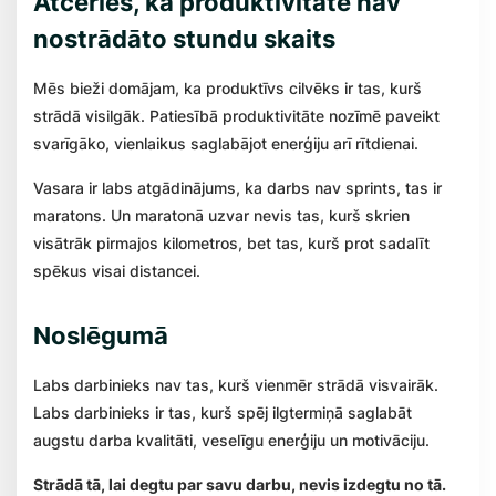
Atceries, ka produktivitāte nav
nostrādāto stundu skaits
Mēs bieži domājam, ka produktīvs cilvēks ir tas, kurš
strādā visilgāk. Patiesībā produktivitāte nozīmē paveikt
svarīgāko, vienlaikus saglabājot enerģiju arī rītdienai.
Vasara ir labs atgādinājums, ka darbs nav sprints, tas ir
maratons. Un maratonā uzvar nevis tas, kurš skrien
visātrāk pirmajos kilometros, bet tas, kurš prot sadalīt
spēkus visai distancei.
Noslēgumā
Labs darbinieks nav tas, kurš vienmēr strādā visvairāk.
Labs darbinieks ir tas, kurš spēj ilgtermiņā saglabāt
augstu darba kvalitāti, veselīgu enerģiju un motivāciju.
Strādā tā, lai degtu par savu darbu, nevis izdegtu no tā.