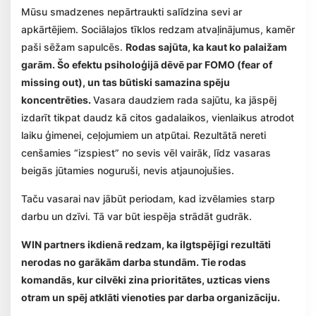
Mūsu smadzenes nepārtraukti salīdzina sevi ar
apkārtējiem. Sociālajos tīklos redzam atvaļinājumus, kamēr
paši sēžam sapulcēs.
Rodas sajūta, ka kaut ko palaižam
garām. Šo efektu psiholoģijā dēvē par FOMO (fear of
missing out), un tas būtiski samazina spēju
koncentrēties.
Vasara daudziem rada sajūtu, ka jāspēj
izdarīt tikpat daudz kā citos gadalaikos, vienlaikus atrodot
laiku ģimenei, ceļojumiem un atpūtai. Rezultātā nereti
cenšamies “izspiest” no sevis vēl vairāk, līdz vasaras
beigās jūtamies noguruši, nevis atjaunojušies.
Taču vasarai nav jābūt periodam, kad izvēlamies starp
darbu un dzīvi. Tā var būt iespēja strādāt gudrāk.
WIN partners ikdienā redzam, ka ilgtspējīgi rezultāti
nerodas no garākām darba stundām. Tie rodas
komandās, kur cilvēki zina prioritātes, uzticas viens
otram un spēj atklāti vienoties par darba organizāciju.