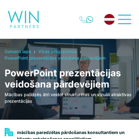
Galvenā lapa
Visas programmas
PowerPoint prezentācijas veidošana pārdevējiem
PowerPoint prezentācijas
veidošana pārdevējiem
Mācības palīdzēs ātri veidot strukturētas un vizuāli atraktīvas
prezentācijas
mācības paredzētas pārdošanas konsultantiem un
klientu apkalpošanas speciālistiem