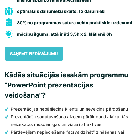
optimālais dalībnieku skaits: 12 darbinieki
80% no programmas satura veido praktiskie uzdevumi
mācību ilgums: attālināti 3,5h x 2, klātienē 6h
SAŅEMT PIEDĀVĀJUMU
Kādās situācijās iesakām programmu
“PowerPoint prezentācijas
veidošana”?
Prezentācijas nepārliecina klientu un neveicina pārdošanu
Prezentāciju sagatavošana aizņem pārāk daudz laika, tās
neizskatās mūsdienīgas un vizuāli atraktīvas
Pārdevējiem nepieciešams “atsvaidzināt” zināšanas vai