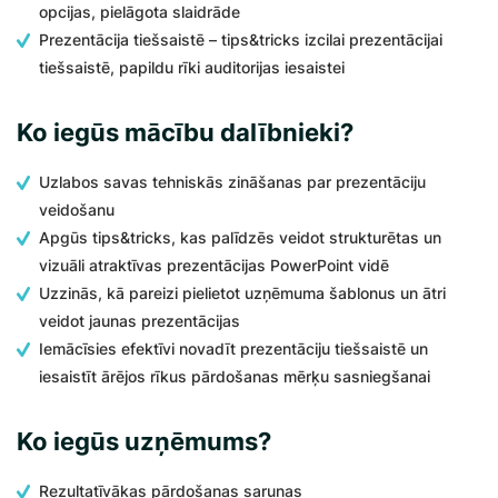
opcijas, pielāgota slaidrāde
Prezentācija tiešsaistē – tips&tricks izcilai prezentācijai
tiešsaistē, papildu rīki auditorijas iesaistei
Ko iegūs mācību dalībnieki?
Uzlabos savas tehniskās zināšanas par prezentāciju
veidošanu
Apgūs tips&tricks, kas palīdzēs veidot strukturētas un
vizuāli atraktīvas prezentācijas PowerPoint vidē
Uzzinās, kā pareizi pielietot uzņēmuma šablonus un ātri
veidot jaunas prezentācijas
Iemācīsies efektīvi novadīt prezentāciju tiešsaistē un
iesaistīt ārējos rīkus pārdošanas mērķu sasniegšanai
Ko iegūs uzņēmums?
Rezultatīvākas pārdošanas sarunas