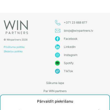
+371 23 668 877
birojs@winpartners.lv
Facebook
© Winpartners 2026
LinkedIn
Privātuma politika
Sīkdatņu politika
Instagram
Spotify
TikTok
Sākuma lapa
Par WIN partners
Treneri
Pārvaldīt piekrišanu
Kontakti