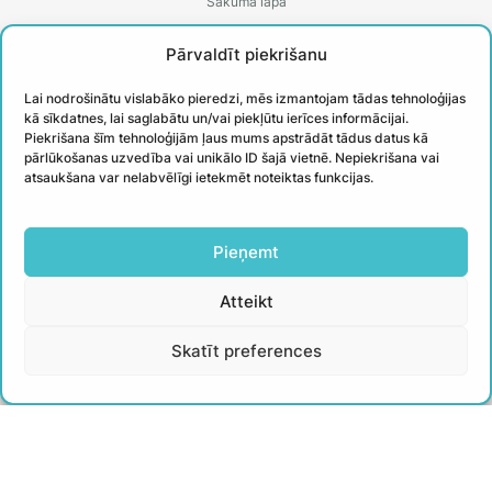
Sākuma lapa
Par WIN partners
Pārvaldīt piekrišanu
Treneri
Lai nodrošinātu vislabāko pieredzi, mēs izmantojam tādas tehnoloģijas
Kontakti
kā sīkdatnes, lai saglabātu un/vai piekļūtu ierīces informācijai.
Piekrišana šīm tehnoloģijām ļaus mums apstrādāt tādus datus kā
Biežāk uzdotie jautājumi
pārlūkošanas uzvedība vai unikālo ID šajā vietnē. Nepiekrišana vai
atsaukšana var nelabvēlīgi ietekmēt noteiktas funkcijas.
Īstenotie projekti
PIESAKIES
Pieņemt
Atteikt
JAUNUMIEM
Skatīt preferences
Uzzini aktuālāko un iegūsti noderīgus
padomus no WIN treneriem