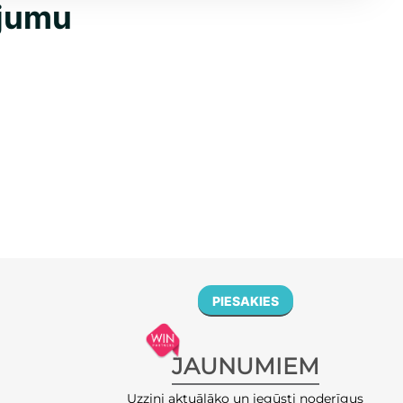
ājumu
PIESAKIES
JAUNUMIEM
Uzzini aktuālāko un iegūsti noderīgus