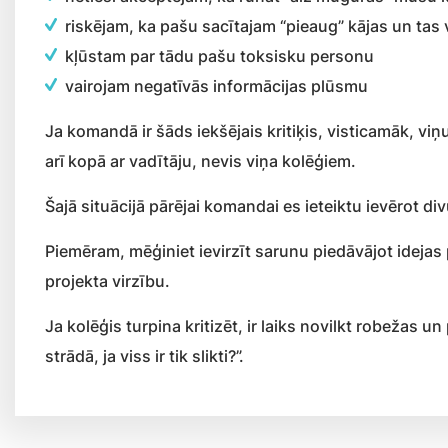
riskējam, ka pašu sacītajam “pieaug” kājas un tas va
kļūstam par tādu pašu toksisku personu
vairojam negatīvās informācijas plūsmu
Ja komandā ir šāds iekšējais kritiķis, visticamāk, viņ
arī kopā ar vadītāju, nevis viņa kolēģiem.
Šajā situācijā pārējai komandai es ieteiktu ievērot di
Piemēram, mēģiniet ievirzīt sarunu piedāvājot idejas 
projekta virzību.
Ja kolēģis turpina kritizēt, ir laiks novilkt robežas u
strādā, ja viss ir tik slikti?”.