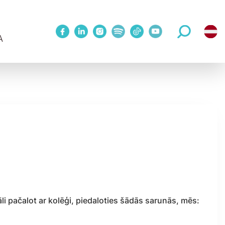
A
1 Metodes treniņš
WINNOVATION konference
Mācības publiskā grupā
Upskill 5 sesiju cikls 1:1 ar treneri
eriem
Koučinga sesijas
āli pačalot ar kolēģi, piedaloties šādās sarunās, mēs: