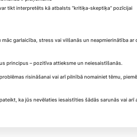
r tikt interpretēts kā atbalsts “kritiķa-skeptiķa” pozīcijai
u māc garlaicība, stress vai vilšanās un neapmierinātība ar 
vus principus – pozitīva attieksme un neiesaistīšanās.
problēmas risināšanai vai arī pilnībā nomainiet tēmu, piem
n pateikt, ka jūs nevēlaties iesaistīties šādās sarunās vai a