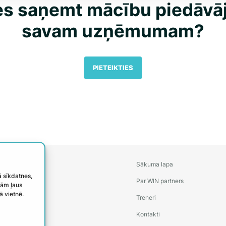
es saņemt mācību piedāv
savam uzņēmumam?
PIETEIKTIES
Sākuma lapa
ā sīkdatnes,
Par WIN partners
ijām ļaus
ā vietnē.
Treneri
Kontakti