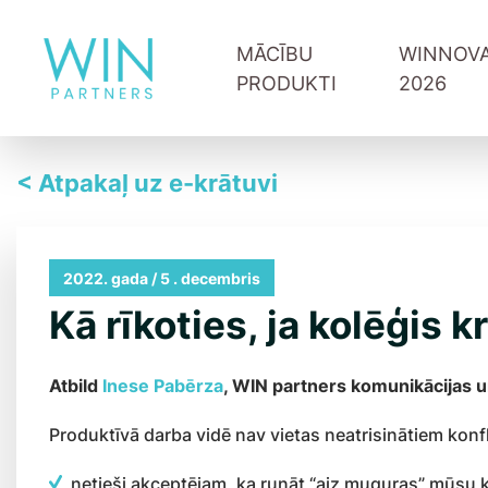
MĀCĪBU
WINNOVA
PRODUKTI
2026
< Atpakaļ uz e-krātuvi
Raksti izaugsmei
Piesakies jaunumiem
NSPV Individuālās mācības ar treneri 1:1
Vadītāju attīstība
Jūsu uzņēmuma mācību grupa
Digitālās prasmes
Mācības publiskā grupā
Komandas sadarb
2022. gada / 5 . decembris
Pārdošana un klie
Kā rīkoties, ja kolēģis 
Iedvesmojošie run
Upskill 1:1 treneri
Atbild
Inese Pabērza
, WIN partners komunikācijas 
Produktīvā darba vidē nav vietas neatrisinātiem konfl
netieši akceptējam, ka runāt “aiz muguras” mūsu