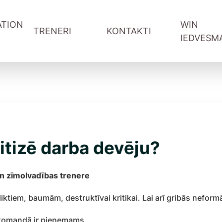
TION
WIN
TRENERI
KONTAKTI
IEDVESM
WIN-WIN sarunas Youtube
WIN podkāsts Spotify
Vadītāju attīstība
Informācija treneriem
Komandas sadarbība
Pieteikšanās forma
ība
Pārdošana un klientu serviss
Referral programma tren
ntu serviss
Digitālās prasmes
kritizē darba devēju?
ātāji
Projektu vadība
un zīmolvadības trenere
iktiem, baumām, destruktīvai kritikai. Lai arī gribās neform
 komandā ir pieņemams