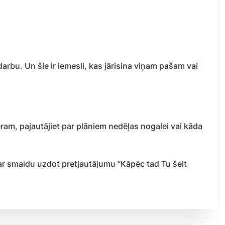
darbu. Un šie ir iemesli, kas jārisina viņam pašam vai
ēram, pajautājiet par plāniem nedēļas nogalei vai kāda
rī ar smaidu uzdot pretjautājumu “Kāpēc tad Tu šeit