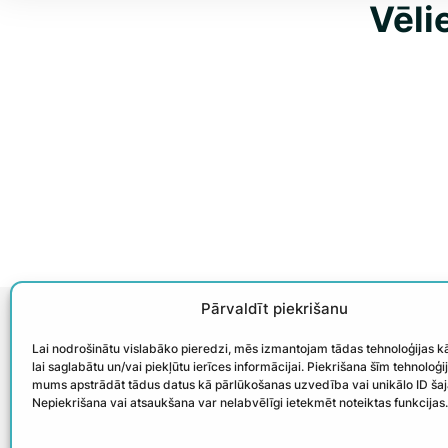
Vēli
Pārvaldīt piekrišanu
+371 23 668 877
Lai nodrošinātu vislabāko pieredzi, mēs izmantojam tādas tehnoloģijas k
birojs@winpartners.lv
lai saglabātu un/vai piekļūtu ierīces informācijai. Piekrišana šīm tehnoloģ
mums apstrādāt tādus datus kā pārlūkošanas uzvedība vai unikālo ID šaj
Facebook
© Winpartners 2026
Nepiekrišana vai atsaukšana var nelabvēlīgi ietekmēt noteiktas funkcijas.
LinkedIn
Privātuma politika
Sīkdatņu politika