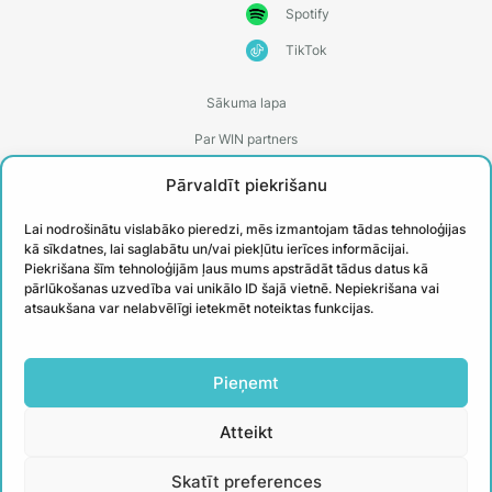
Spotify
TikTok
Sākuma lapa
Par WIN partners
Treneri
Pārvaldīt piekrišanu
Kontakti
Lai nodrošinātu vislabāko pieredzi, mēs izmantojam tādas tehnoloģijas
Biežāk uzdotie jautājumi
kā sīkdatnes, lai saglabātu un/vai piekļūtu ierīces informācijai.
Piekrišana šīm tehnoloģijām ļaus mums apstrādāt tādus datus kā
Īstenotie projekti
pārlūkošanas uzvedība vai unikālo ID šajā vietnē. Nepiekrišana vai
atsaukšana var nelabvēlīgi ietekmēt noteiktas funkcijas.
PIESAKIES
Pieņemt
JAUNUMIEM
Atteikt
Uzzini aktuālāko un iegūsti noderīgus
Skatīt preferences
padomus no WIN treneriem