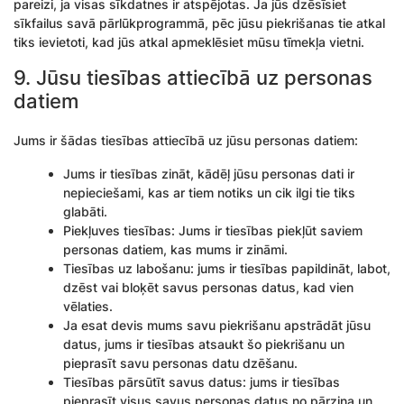
pareizi, ja visas sīkdatnes ir atspējotas. Ja jūs dzēsīsiet
sīkfailus savā pārlūkprogrammā, pēc jūsu piekrišanas tie atkal
tiks ievietoti, kad jūs atkal apmeklēsiet mūsu tīmekļa vietni.
9. Jūsu tiesības attiecībā uz personas
datiem
Jums ir šādas tiesības attiecībā uz jūsu personas datiem:
Jums ir tiesības zināt, kādēļ jūsu personas dati ir
nepieciešami, kas ar tiem notiks un cik ilgi tie tiks
glabāti.
Piekļuves tiesības: Jums ir tiesības piekļūt saviem
personas datiem, kas mums ir zināmi.
Tiesības uz labošanu: jums ir tiesības papildināt, labot,
dzēst vai bloķēt savus personas datus, kad vien
vēlaties.
Ja esat devis mums savu piekrišanu apstrādāt jūsu
datus, jums ir tiesības atsaukt šo piekrišanu un
pieprasīt savu personas datu dzēšanu.
Tiesības pārsūtīt savus datus: jums ir tiesības
pieprasīt visus savus personas datus no pārziņa un