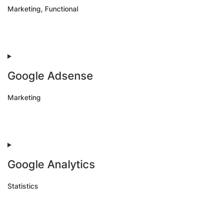
Marketing, Functional
Consent
to
service
facebook
Google Adsense
Marketing
Consent
to
service
google-
adsense
Google Analytics
Statistics
Consent
to