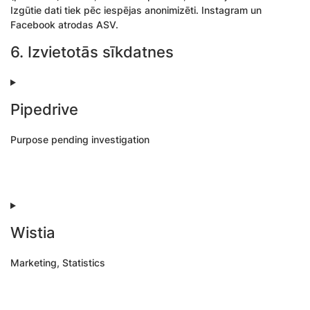
Izgūtie dati tiek pēc iespējas anonimizēti. Instagram un
Facebook atrodas ASV.
6. Izvietotās sīkdatnes
Pipedrive
Purpose pending investigation
Consent
to
service
pipedrive
Wistia
Marketing, Statistics
Consent
to