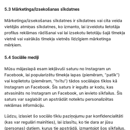
5.3 Mārketinga/izsekošanas sīkdatnes
Mārketinga/izsekošanas sīkdatnes ir sīkdatnes vai cita veida
vietējās atmiņas sīkdatnes, ko izmanto, lai izveidotu lietotāja
profilus reklāmas rādīšanai vai lai izsekotu lietotāju šajā tīmekļa
vietnē vai vairākās tīmekļa vietnēs līdzīgiem mārketinga
mērķiem.
5.4 Sociālie mediji
Mūsu mājaslapā esam iekļāvuši saturu no Instagram un
Facebook, lai popularizētu tīmekļa lapas (piemēram, “patīk”)
vai koplietotu (piemēram, “tvītu”) tādos sociālajos tīklos kā
Instagram un Facebook. Šis saturs ir iegults ar kodu, kas
atvasināts no Instagram un Facebook, un ievieto sīkfailus. Šis
saturs var saglabāt un apstrādāt noteiktu personalizētas
reklāmas informāciju.
Lūdzu, izlasiet šo sociālo tīklu paziņojumu par konfidencialitāti
(kas var regulāri mainīties), lai izlasītu, ko tie dara ar jūsu
(personas) datiem, kurus tie apstrādā, izmantojot šos sīkfailus.