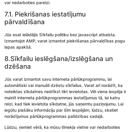
var nedarboties pareizi.
7.1. Piekrišanas iestatījumu
pārvaldīšana
Jūs esat ielādējis Sīkfailu politiku bez javascript atbalsta.
Izmantojot AMP, varat izmantot piekrišanas pārvaldības pogu
lapas apakšā.
8.Sīkfailu ieslēgšana/izslēgšana un
dzēšana
Jūs varat izmantot savu interneta pārlūkprogrammu, lai
automātiski vai manuāli dzēstu sīkfailus. Varat arī norādīt, ka
noteiktas sīkdatnes nedrīkst tikt ievietotas. Vēl viena iespēja ir
mainīt interneta pārlūkprogrammas iestatījumus tā, lai katru
reizi, kad tiek ievietota sīkdatne, jūs saņemtu paziņojumu. Lai
iegūtu plašāku informāciju par šīm iespējām, lūdzu, skatiet
norādījumus pārlūkprogrammas palīdzības sadaļā.
Lūdzu, ņemiet vērā, ka mūsu tīmekļa vietne var nedarboties