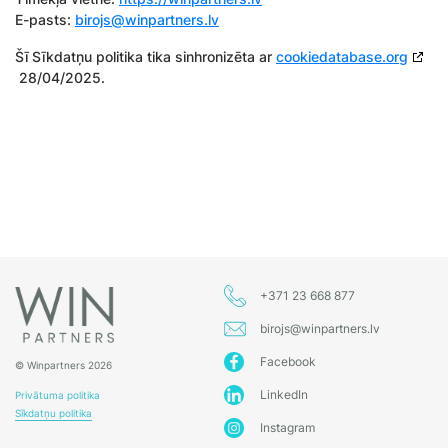
E-pasts:
birojs@winpartners.lv
Šī Sīkdatņu politika tika sinhronizēta ar
cookiedatabase.org
28/04/2025.
+371 23 668 877
birojs@winpartners.lv
Facebook
© Winpartners 2026
LinkedIn
Privātuma politika
Sīkdatņu politika
Instagram