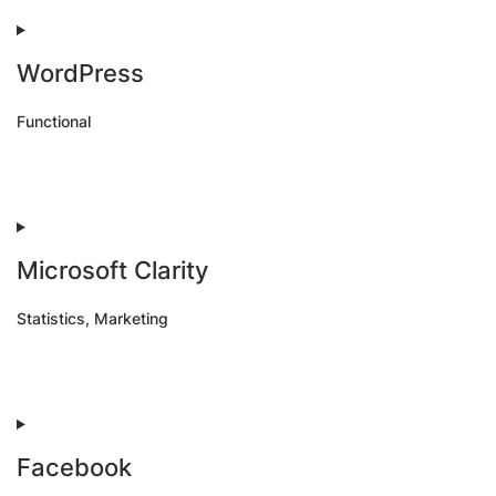
service
wistia
WordPress
Functional
Consent
to
service
wordpress
Microsoft Clarity
Statistics, Marketing
Consent
to
service
microsoft-
clarity
Facebook