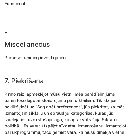
Functional
Consent
to
service
complianz
Miscellaneous
Purpose pending investigation
Consent
to
7. Piekrišana
service
miscellaneous
Pirmo reizi apmeklējot mūsu vietni, mēs parādīsim jums
uznirstošo logu ar skaidrojumu par sīkfailiem. Tiklīdz jūs
noklikšķināt uz “Saglabāt preferences”, jūs piekrītat, ka mēs
izmantojam sīkfailu un spraudņu kategorijas, kuras jūs
izvēlējāties uznirstošajā logā, kā aprakstīts šajā Sīkfailu
politikā. Jūs varat atspējot sīkdatņu izmantošanu, izmantojot
pārlūkprogrammu, taču ņemiet vērā, ka mūsu tīmekļa vietne