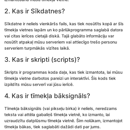
2. Kas ir Sīkdatnes?
Sīkdatne ir neliels vienkāršs fails, kas tiek nosūtīts kopā ar šīs
tīmekļa vietnes lapām un ko pārlūkprogramma saglabā datora
vai citas ierīces cietajā diskā. Tajā glabāto informāciju var
nosūtīt atpakaļ mūsu serveriem vai attiecīgo trešo personu
serveriem turpmākās vizītes laikā.
3. Kas ir skripti (scripts)?
Skripts ir programmas koda daļa, kas tiek izmantota, lai mūsu
tīmekļa vietne darbotos pareizi un interaktīvi. Šis kods tiek
izpildīts mūsu serverī vai jūsu ierīcē.
4. Kas ir tīmekļa bāksignāls?
Tīmekļa bāksignāls (vai pikseļu birka) ir neliels, neredzams
teksta vai attēla gabaliņš tīmekļa vietnē, ko izmanto, lai
uzraudzītu datplūsmu tīmekļa vietnē. Šim nolūkam, izmantojot
tīmekļa bākas, tiek saglabāti dažādi dati par jums.