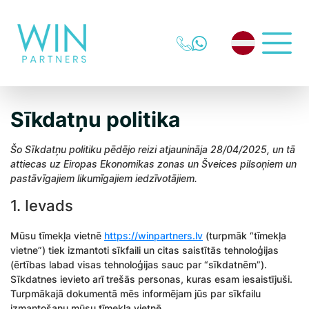
Sīkdatņu politika
Šo Sīkdatņu politiku pēdējo reizi atjaunināja 28/04/2025, un tā
attiecas uz Eiropas Ekonomikas zonas un Šveices pilsoņiem un
pastāvīgajiem likumīgajiem iedzīvotājiem.
1. Ievads
Mūsu tīmekļa vietnē
https://winpartners.lv
(turpmāk “tīmekļa
vietne”) tiek izmantoti sīkfaili un citas saistītās tehnoloģijas
(ērtības labad visas tehnoloģijas sauc par “sīkdatnēm”).
Sīkdatnes ievieto arī trešās personas, kuras esam iesaistījuši.
Turpmākajā dokumentā mēs informējam jūs par sīkfailu
izmantošanu mūsu tīmekļa vietnē.