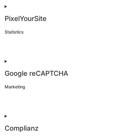
service
google-
analytics
PixelYourSite
Statistics
Consent
to
service
pixelyoursite
Google reCAPTCHA
Marketing
Consent
to
service
google-
recaptcha
Complianz