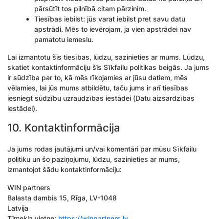
pārsūtīt tos pilnībā citam pārzinim.
Tiesības iebilst: jūs varat iebilst pret savu datu
apstrādi. Mēs to ievērojam, ja vien apstrādei nav
pamatotu iemeslu.
Lai izmantotu šīs tiesības, lūdzu, sazinieties ar mums. Lūdzu,
skatiet kontaktinformāciju šīs Sīkfailu politikas beigās. Ja jums
ir sūdzība par to, kā mēs rīkojamies ar jūsu datiem, mēs
vēlamies, lai jūs mums atbildētu, taču jums ir arī tiesības
iesniegt sūdzību uzraudzības iestādei (Datu aizsardzības
iestādei).
10. Kontaktinformācija
Ja jums rodas jautājumi un/vai komentāri par mūsu Sīkfailu
politiku un šo paziņojumu, lūdzu, sazinieties ar mums,
izmantojot šādu kontaktinformāciju:
WIN partners
Balasta dambis 15, Rīga, LV-1048
Latvija
Tīmekļa vietne:
https://winpartners.lv