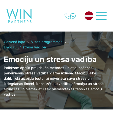
Galvenā lapa
Visas programmas
Emociju un stresa vadība
Emociju un stresa vadība
Palīdzam apgūt praktiskās metodes un atjaunošanas
paņēmienus stresa vadībai darba ikdienā. Mācību laikā
dalībnieki aizpilda testu, lai novērtētu savu stresa un
izdegšanas līmeni, izanalizētu uzvedību pārmaiņu un stresa
situācijās un piemeklētu sev piemērotākās tehnikas emociju
vadībai.