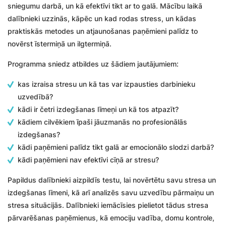
sniegumu darbā, un kā efektīvi tikt ar to galā. Mācību laikā
dalībnieki uzzinās, kāpēc un kad rodas stress, un kādas
praktiskās metodes un atjaunošanas paņēmieni palīdz to
novērst īstermiņā un ilgtermiņā.
Programma sniedz atbildes uz šādiem jautājumiem:
kas izraisa stresu un kā tas var izpausties darbinieku
uzvedībā?
kādi ir četri izdegšanas līmeņi un kā tos atpazīt?
kādiem cilvēkiem īpaši jāuzmanās no profesionālās
izdegšanas?
kādi paņēmieni palīdz tikt galā ar emocionālo slodzi darbā?
kādi paņēmieni nav efektīvi cīņā ar stresu?
Papildus dalībnieki aizpildīs testu, lai novērtētu savu stresa un
izdegšanas līmeni, kā arī analizēs savu uzvedību pārmaiņu un
stresa situācijās. Dalībnieki iemācīsies pielietot tādus stresa
pārvarēšanas paņēmienus, kā emociju vadība, domu kontrole,