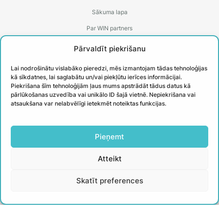
Sākuma lapa
Par WIN partners
Treneri
Pārvaldīt piekrišanu
Kontakti
Lai nodrošinātu vislabāko pieredzi, mēs izmantojam tādas tehnoloģijas
Biežāk uzdotie jautājumi
kā sīkdatnes, lai saglabātu un/vai piekļūtu ierīces informācijai.
Piekrišana šīm tehnoloģijām ļaus mums apstrādāt tādus datus kā
Īstenotie projekti
pārlūkošanas uzvedība vai unikālo ID šajā vietnē. Nepiekrišana vai
atsaukšana var nelabvēlīgi ietekmēt noteiktas funkcijas.
PIESAKIES
Pieņemt
JAUNUMIEM
Atteikt
Uzzini aktuālāko un iegūsti noderīgus
Skatīt preferences
padomus no WIN treneriem