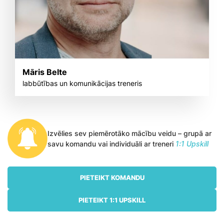
Māris Belte
labbūtības un komunikācijas treneris
Izvēlies sev piemērotāko mācību veidu – grupā ar
savu komandu vai individuāli ar treneri
1:1 Upskill
PIETEIKT KOMANDU
PIETEIKT 1:1 UPSKILL