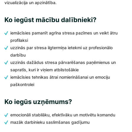
vizualizācija un apzinātība.
Ko iegūst mācību dalībnieki?
iemācīsies pamanīt agrīna stresa pazīmes un veikt ātru
profilaksi
uzzinās par stresa ilgtermiņa ietekmi uz profesionālo
darbību
uzzinās dažādus stresa pārvarēšanas paņēmienus un
sapratīs, kuri ir viņiem atbilstošākie
iemācīsies tehnikas ātrai nomierināšanai un emociju
paškontrolei
Ko iegūs uzņēmums?
emocionāli stabilāku, efektīvāku un motivētu komandu
mazāk darbinieku saslimšanas gadījumu