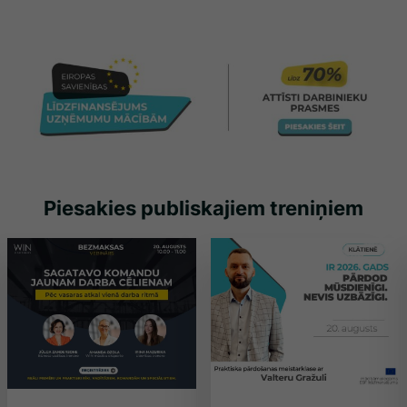
Piesakies publiskajiem treniņiem