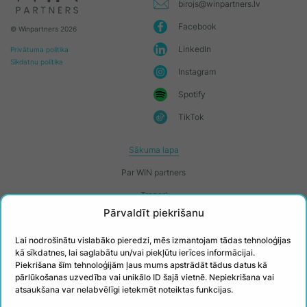
birojs@winpartners.lv
Facebook
© Winpartners 2026
LinkedIn
Privātuma politika
Sīkdatņu politika
Instagram
Spotify
TikTok
Sākuma lapa
Par WIN partners
Treneri
Pārvaldīt piekrišanu
Kontakti
Biežāk uzdotie jautājumi
Lai nodrošinātu vislabāko pieredzi, mēs izmantojam tādas tehnoloģijas
kā sīkdatnes, lai saglabātu un/vai piekļūtu ierīces informācijai.
Īstenotie projekti
Piekrišana šīm tehnoloģijām ļaus mums apstrādāt tādus datus kā
pārlūkošanas uzvedība vai unikālo ID šajā vietnē. Nepiekrišana vai
atsaukšana var nelabvēlīgi ietekmēt noteiktas funkcijas.
PIESAKIES