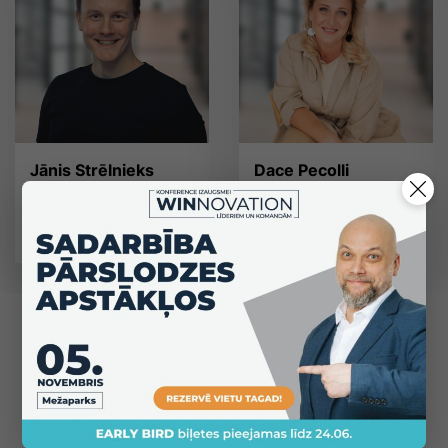
Jānis Strēlnieks
Dace Pecolli
pārdošanas treneris
iedvesmojoša runātāja
VISI WIN TRENERI
Uzzini jaunas lietas E-krātuvē