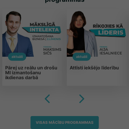
aktuāli
aktuāli
Pārej uz reālu un drošu
Attīsti iekšējo līderību
MI izmantošanu
ikdienas darbā
VISAS MĀCĪBU PROGRAMMAS