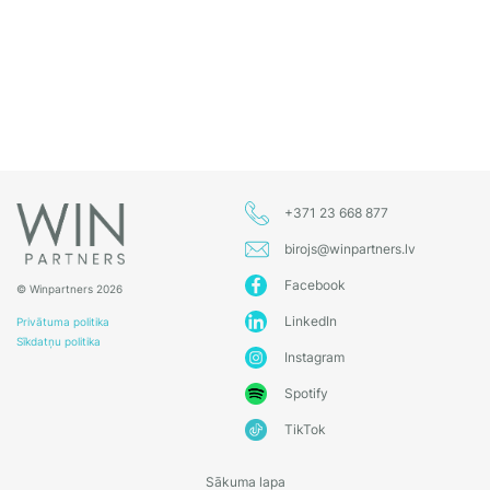
+371 23 668 877
birojs@winpartners.lv
Facebook
© Winpartners 2026
LinkedIn
Privātuma politika
Sīkdatņu politika
Instagram
Spotify
TikTok
Sākuma lapa