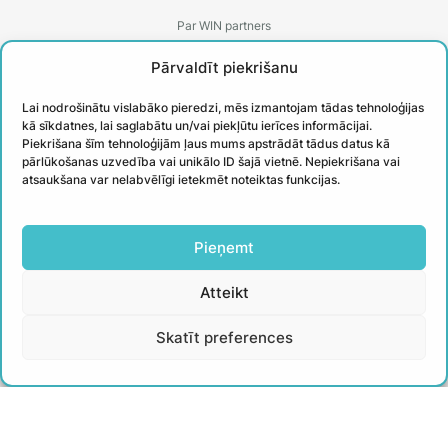
Par WIN partners
Treneri
Pārvaldīt piekrišanu
Kontakti
Lai nodrošinātu vislabāko pieredzi, mēs izmantojam tādas tehnoloģijas
Biežāk uzdotie jautājumi
kā sīkdatnes, lai saglabātu un/vai piekļūtu ierīces informācijai.
Piekrišana šīm tehnoloģijām ļaus mums apstrādāt tādus datus kā
Īstenotie projekti
pārlūkošanas uzvedība vai unikālo ID šajā vietnē. Nepiekrišana vai
atsaukšana var nelabvēlīgi ietekmēt noteiktas funkcijas.
PIESAKIES
Pieņemt
JAUNUMIEM
Atteikt
Uzzini aktuālāko un iegūsti noderīgus
Skatīt preferences
padomus no WIN treneriem