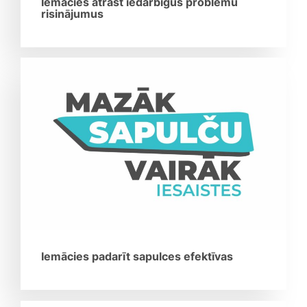
Iemācies atrast iedarbīgus problēmu
risinājumus
Iemācies padarīt sapulces efektīvas