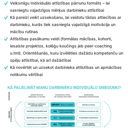
Veiksmīgu Individuālo attīstības pārrunu formāts – lai
sasniegtu vajadzīgos mērķus darbinieku attīstībai
Kā pareizi veikt uzsekošanu, lai veidotu tādas attiecības ar
darbinieku, kurās tiek sasniegta vajadzīgā motivācija un
mācību rutīnas
Attīstības pasākumu veidi (formālas mācības, kohorti,
iesaiste projektos, kolēģu koučings jeb peer-coaching
u.tml). Orientēšanās, kuru izvēlēties dažādu kompetenču un
spēju attīstībai, kā arī dažādībai
Kā novērtēt un uzsekot darbinieka attīstības un apmācības
notikumu vērtībai