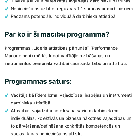
Tuvākajā laikā ir paredzētas ikgadējās darbinieku pārrunas
Nepieciešams uzlabot regulārās 1:1 sarunas ar darbiniekiem
Redzams potenciāls individuālā darbinieka attīstībā
Par ko ir šī mācību programma?
Programmas „Līderis attīstības pārrunās” (Performance
Management) mērķis ir dot vadītājiem zināšanas un
instrumentus personāla vadībai caur sadarbību un attīstību.
Programmas saturs:
Vadītāja kā līdera loma: vajadzības, iespējas un instrumenti
darbinieka attīstībā
Attīstības vajadzību noteikšana saviem darbiniekiem –
individuālas, kolektīvās un biznesa nākotnes vajadzības un
to pārvēršana/definēšana konkrētās kompetencēs un
spējās, kuras nepieciešams attīstīt