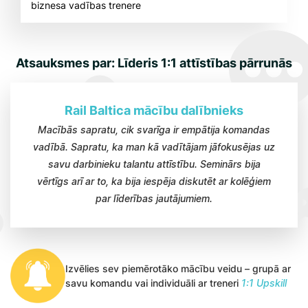
biznesa vadības trenere
Atsauksmes par: Līderis 1:1 attīstības pārrunās
Rail Baltica mācību dalībnieks
Macībās sapratu, cik svarīga ir empātija komandas
vadībā. Sapratu, ka man kā vadītājam jāfokusējas uz
savu darbinieku talantu attīstību. Seminārs bija
vērtīgs arī ar to, ka bija iespēja diskutēt ar kolēģiem
par līderības jautājumiem.
Izvēlies sev piemērotāko mācību veidu – grupā ar
savu komandu vai individuāli ar treneri
1:1 Upskill