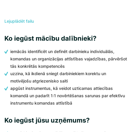
Lejuplādēt failu
Ko iegūst mācību dalībnieki?
iemācās identificēt un definēt darbinieku individuālās,
komandas un organizācijas attīstības vajadzības, pārvēršot
tās konkrētās kompetencēs
uzzina, kā ikdienā sniegt darbiniekiem korektu un
motivējošu atgriezenisko saiti
apgūst instrumentus, kā veidot uzticamas attiecības
komandā un padarīt 1:1 novērtēšanas sarunas par efektīvu
instrumentu komandas attīstībā
Ko iegūst jūsu uzņēmums?