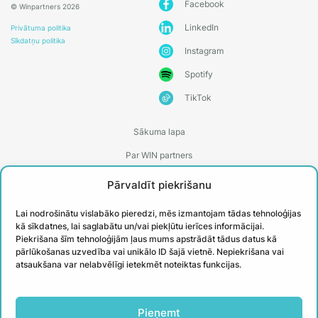
Facebook
© Winpartners 2026
LinkedIn
Privātuma politika
Sīkdatņu politika
Instagram
Spotify
TikTok
Sākuma lapa
Par WIN partners
Treneri
Pārvaldīt piekrišanu
Kontakti
Lai nodrošinātu vislabāko pieredzi, mēs izmantojam tādas tehnoloģijas
Biežāk uzdotie jautājumi
kā sīkdatnes, lai saglabātu un/vai piekļūtu ierīces informācijai.
Piekrišana šīm tehnoloģijām ļaus mums apstrādāt tādus datus kā
Īstenotie projekti
pārlūkošanas uzvedība vai unikālo ID šajā vietnē. Nepiekrišana vai
atsaukšana var nelabvēlīgi ietekmēt noteiktas funkcijas.
PIESAKIES
Pieņemt