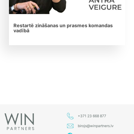
Restartē zināšanas un prasmes komandas
vadībā
+371 23 668 877
birojs@winpartners.lv