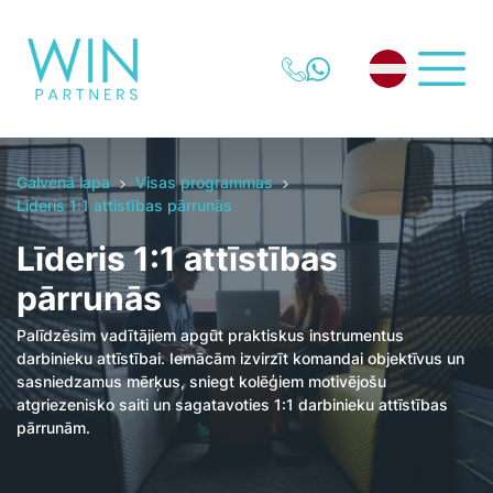
Galvenā lapa
Visas programmas
Līderis 1:1 attīstības pārrunās
Līderis 1:1 attīstības
pārrunās
Palīdzēsim vadītājiem apgūt praktiskus instrumentus
darbinieku attīstībai. Iemācām izvirzīt komandai objektīvus un
sasniedzamus mērķus, sniegt kolēģiem motivējošu
atgriezenisko saiti un sagatavoties 1:1 darbinieku attīstības
pārrunām.