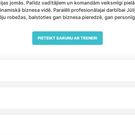
as jomās. Palīdz vadītājiem un komandām veiksmīgi pielāg
dinamiskā biznesa vidē. Paralēli profesionālajai darbībai J
ēju robežas, balstoties gan biznesa pieredzē, gan personīg
PIETEIKT SARUNU AR TRENERI