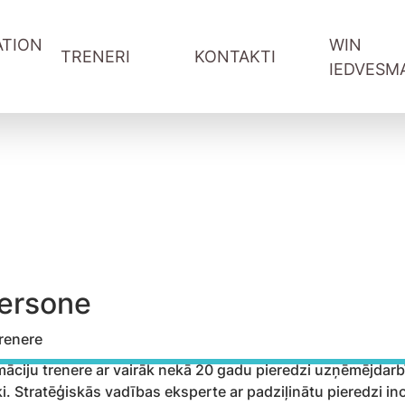
TION
WIN
TRENERI
KONTAKTI
IEDVESM
WIN-WIN sarunas Youtube
WIN podkāsts Spotify
Vadītāju attīstība
Informācija treneriem
Komandas sadarbība
Pieteikšanās forma
ība
Pārdošana un klientu serviss
Referral programma tren
ntu serviss
Digitālās prasmes
ātāji
Projektu vadība
dersone
renere
māciju trenere ar vairāk nekā 20 gadu pieredzi uzņēmējda
ki. Stratēģiskās vadības eksperte ar padziļinātu pieredzi ino