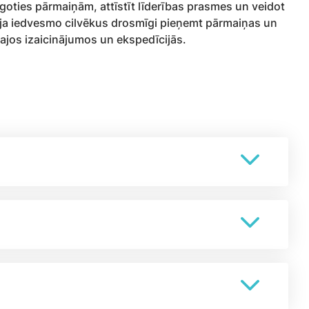
oties pārmaiņām, attīstīt līderības prasmes un veidot
ūlija iedvesmo cilvēkus drosmīgi pieņemt pārmaiņas un
ajos izaicinājumos un ekspedīcijās.