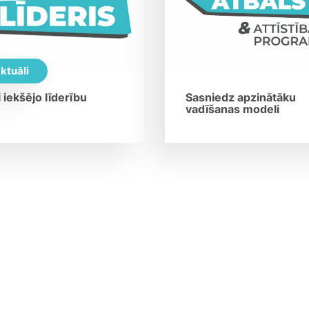
ktuāli
i iekšējo līderību
Sasniedz apzinātāku
vadīšanas modeli