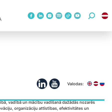
A
1 Metodes treniņš
WINNOVATION konference
Mācības publiskā grupā
Upskill 5 sesiju cikls 1:1 ar treneri
eriem
Koučinga sesijas
Valodas:
rbībā, vadībā un mācību vadīšanā dažādās nozarēs
vāciju, organizāciju attīstības, efektivitātes un