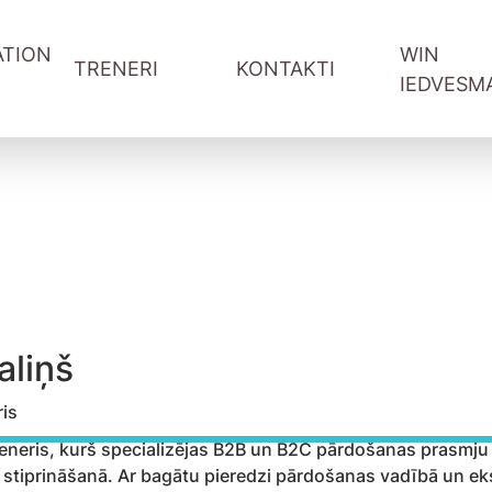
TION
WIN
TRENERI
KONTAKTI
IEDVESM
WIN-WIN sarunas Youtube
WIN podkāsts Spotify
Vadītāju attīstība
Informācija treneriem
Komandas sadarbība
Pieteikšanās forma
ība
Pārdošana un klientu serviss
Referral programma tren
ntu serviss
Digitālās prasmes
ātāji
Projektu vadība
aliņš
is
 treneris, kurš specializējas B2B un B2C pārdošanas prasmju
 stiprināšanā. Ar bagātu pieredzi pārdošanas vadībā un ek