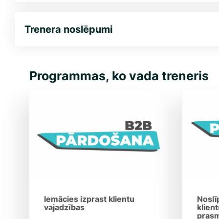
Trenera noslēpumi
Programmas, ko vada treneris
Iemācies izprast klientu
Noslī
vajadzības
klien
pras