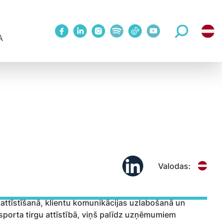
A
1 Metodes treniņš
WINNOVATION konference
Mācības publiskā grupā
Upskill 5 sesiju cikls 1:1 ar treneri
eriem
Koučinga sesijas
Valodas:
 attīstīšanā, klientu komunikācijas uzlabošanā un
sporta tirgu attīstībā, viņš palīdz uzņēmumiem