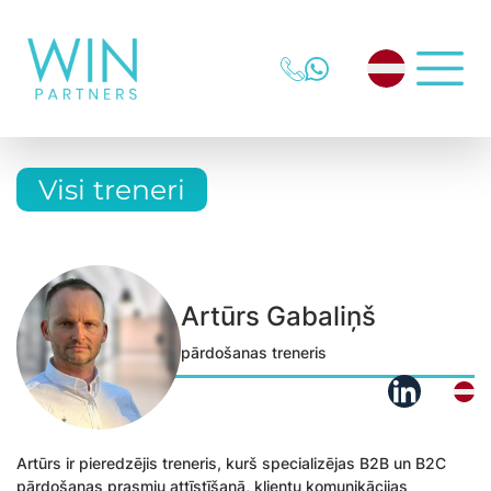
Visi treneri
Artūrs Gabaliņš
pārdošanas treneris
Artūrs ir pieredzējis treneris, kurš specializējas B2B un B2C
pārdošanas prasmju attīstīšanā, klientu komunikācijas