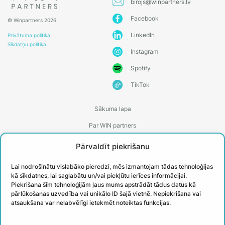
birojs@winpartners.lv
Facebook
© Winpartners 2026
LinkedIn
Privātuma politika
Sīkdatņu politika
Instagram
Spotify
TikTok
Sākuma lapa
Par WIN partners
Treneri
Pārvaldīt piekrišanu
Kontakti
Lai nodrošinātu vislabāko pieredzi, mēs izmantojam tādas tehnoloģijas
Biežāk uzdotie jautājumi
kā sīkdatnes, lai saglabātu un/vai piekļūtu ierīces informācijai.
Piekrišana šīm tehnoloģijām ļaus mums apstrādāt tādus datus kā
Īstenotie projekti
pārlūkošanas uzvedība vai unikālo ID šajā vietnē. Nepiekrišana vai
atsaukšana var nelabvēlīgi ietekmēt noteiktas funkcijas.
PIESAKIES