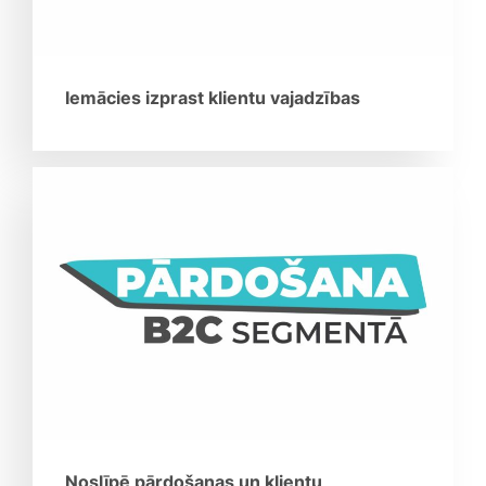
Iemācies izprast klientu vajadzības
Noslīpē pārdošanas un klientu