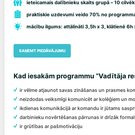
ieteicamais dalībnieku skaits grupā – 10 cilvēk
praktiskie uzdevumi veido 70% no programma
mācību ilgums: attālināti 3,5h x 3, klātienē 6h 
SAŅEMT PIEDĀVĀJUMU
Kad iesakām programmu “Vadītāja re
ir vēlme atjaunot savas zināšanas un prasmes k
neizdodas veiksmīgi komunicēt ar kolēģiem un moti
ikdienas komunikācijā ar komandu ir jūtams sasp
darbinieku novērtēšanas pārrunas ir drīzāk formal
ir grūtības ar pašmotivāciju