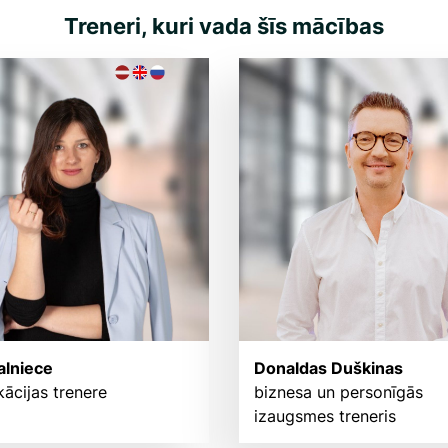
Treneri, kuri vada šīs mācības
salniece
Donaldas Duškinas
ācijas trenere
biznesa un personīgās
izaugsmes treneris