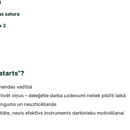
i
s satura
x 2
starts”?
omandas vadībā
vēt viņus – deleģētie darba uzdevumi netiek pildīti laikā
ringums un neuzticēšanās
itāte, nevis efektīvs instruments darbinieku motivēšanai