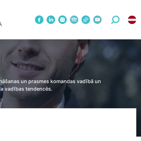
A
1 Metodes treniņš
WINNOVATION konference
Mācības publiskā grupā
Upskill 5 sesiju cikls 1:1 ar treneri
eriem
Koučinga sesijas
as zināšanas un prasmes komandas vadībā un
āla vadības tendencēs.