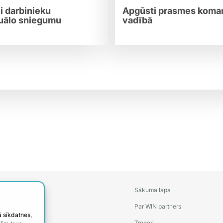
ni darbinieku
Apgūsti prasmes koma
duālo sniegumu
vadībā
Sākuma lapa
Par WIN partners
ā sīkdatnes,
Treneri