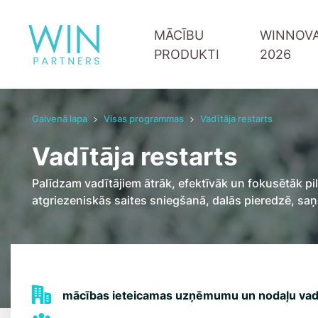
MĀCĪBU
WINNOVA
PRODUKTI
2026
Galvenā lapa
Visas programmas
Vadītāja restarts
Raksti izaugsmei
Piesakies jaunumiem
NSPV Individuālās mācības ar treneri 1:1
Vadītāju attīstība
Vadītāja restarts
Jūsu uzņēmuma mācību grupa
Digitālās prasmes
Mācības publiskā grupā
Komandas sadarb
Palīdzam vadītājiem ātrāk, efektīvāk un fokusētāk p
Pārdošana un klie
atgriezeniskās saites sniegšanā, dalās pieredzē, sa
Iedvesmojošie run
Upskill 1:1 treneri
mācības ieteicamas uzņēmumu un nodaļu vad