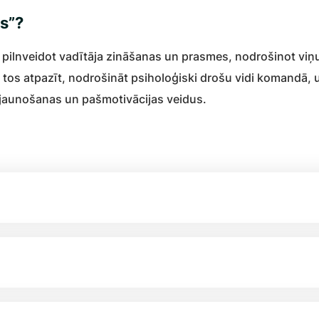
ts”?
n pilnveidot vadītāja zināšanas un prasmes, nodrošinot vi
 tos atpazīt, nodrošināt psiholoģiski drošu vidi komandā,
atjaunošanas un pašmotivācijas veidus.