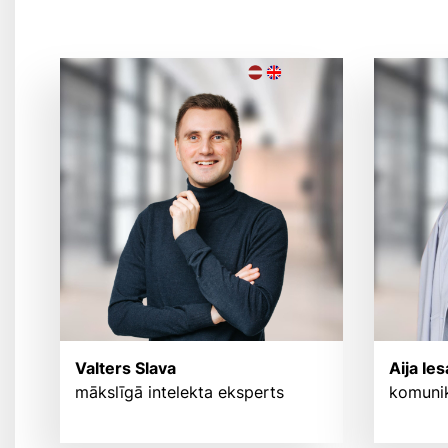
Valters Slava
Aija Ie
mākslīgā intelekta eksperts
komunik