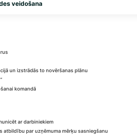
ides veidošana
orus
ijā un izstrādās to novēršanas plānu
”
došanai komandā
komunicēt ar darbiniekiem
emties atbildību par uzņēmuma mērķu sasniegšanu