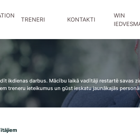
TION
WIN
TRENERI
KONTAKTI
IEDVESM
WIN-WIN sarunas Youtube
WIN podkāsts Spotify
Vadītāju attīstība
Informācija treneriem
Komandas sadarbība
Pieteikšanās forma
ība
Pārdošana un klientu serviss
Referral programma tren
ildīt ikdienas darbus. Mācību laikā vadītāji restartē sav
ntu serviss
Digitālās prasmes
ņem treneru ieteikumus un gūst ieskatu jaunākajās person
ātāji
Projektu vadība
ītājiem