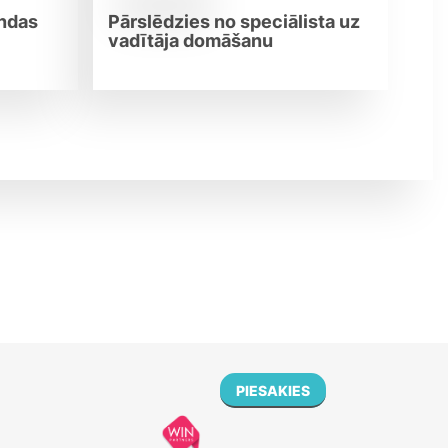
ndas
Pārslēdzies no speciālista uz
vadītāja domāšanu
PIESAKIES