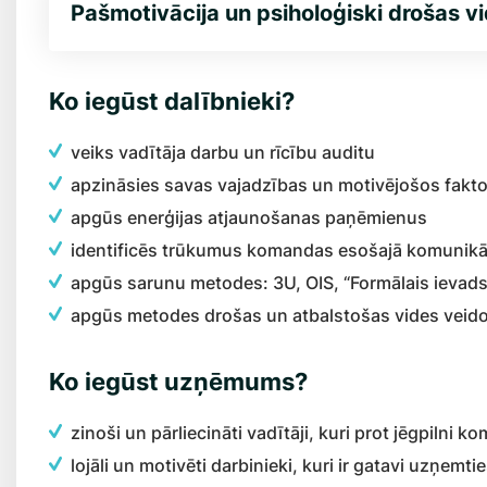
Pašmotivācija un psiholoģiski drošas v
Ko iegūst dalībnieki?
veiks vadītāja darbu un rīcību auditu
apzināsies savas vajadzības un motivējošos fakt
apgūs enerģijas atjaunošanas paņēmienus
identificēs trūkumus komandas esošajā komunikāc
apgūs sarunu metodes: 3U, OIS, “Formālais ievads
apgūs metodes drošas un atbalstošas vides vei
Ko iegūst uzņēmums?
zinoši un pārliecināti vadītāji, kuri prot jēgpilni 
lojāli un motivēti darbinieki, kuri ir gatavi uzņ