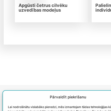
Apgūsti četrus cilvēku
Palieli
uzvedības modeļus
indivi
+371 23 668 877
Pārvaldīt piekrišanu
birojs@winpartners.lv
Lai nodrošinātu vislabāko pieredzi, mēs izmantojam tādas tehnoloģijas k
Facebook